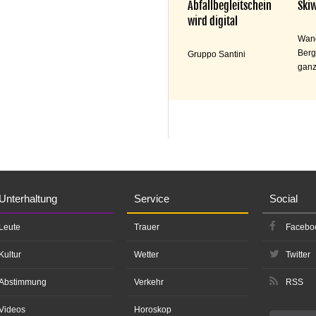
Abfallbegleitschein
Skiw
wird digital
Wand
Berg
Gruppo Santini
ganz
Unterhaltung
Service
Social
Leute
Trauer
Facebo
Kultur
Wetter
Twitter
Abstimmung
Verkehr
RSS
Videos
Horoskop