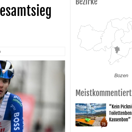
Bezirke
 Gesamtsieg
n
Bozen
Meistkommentiert
“Kein Pickn
Toilettenben
Kassenbon”
78