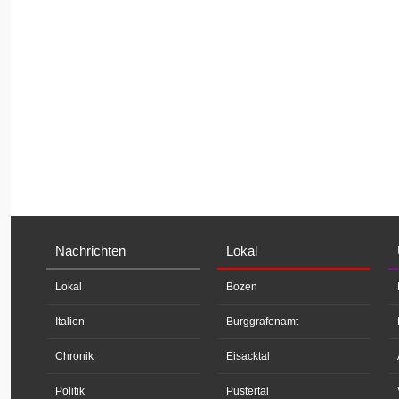
Nachrichten
Lokal
Lokal
Bozen
Italien
Burggrafenamt
Chronik
Eisacktal
Politik
Pustertal