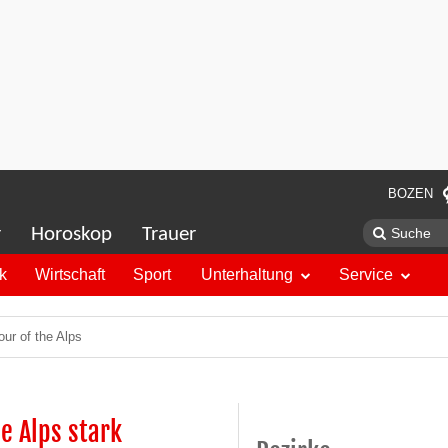
BOZEN
r
Horoskop
Trauer
ik
Wirtschaft
Sport
Unterhaltung
Service
our of the Alps
he Alps stark