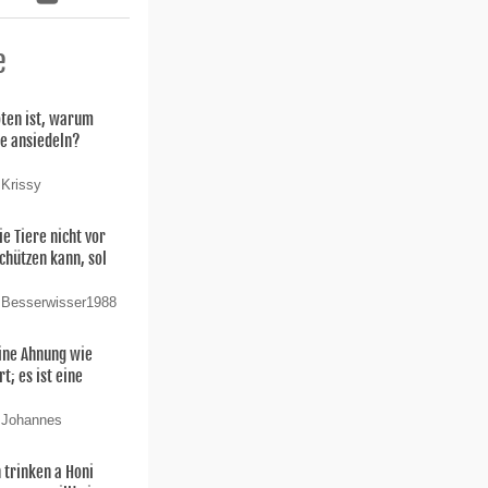
e
oten ist, warum
ie ansiedeln?
 Krissy
ie Tiere nicht vor
chützen kann, sol
 Besserwisser1988
ine Ahnung wie
t; es ist eine
n Johannes
 trinken a Honi