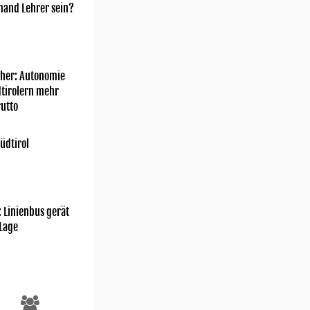
mand Lehrer sein?
her: Autonomie
dtirolern mehr
utto
üdtirol
: Linienbus gerät
 Lage