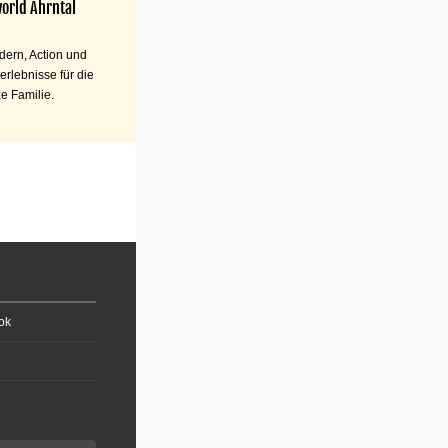
orld Ahrntal
ern, Action und
erlebnisse für die
e Familie.
ok