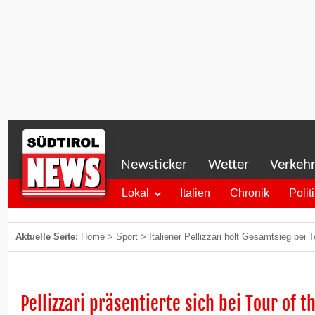
Newsticker
Wetter
Verkeh
Lokal
Italien
Chronik
Polit
Aktuelle Seite:
Home
>
Sport
>
Italiener Pellizzari holt Gesamtsieg bei T
Pellizzari präsentierte sich bei Tour of t