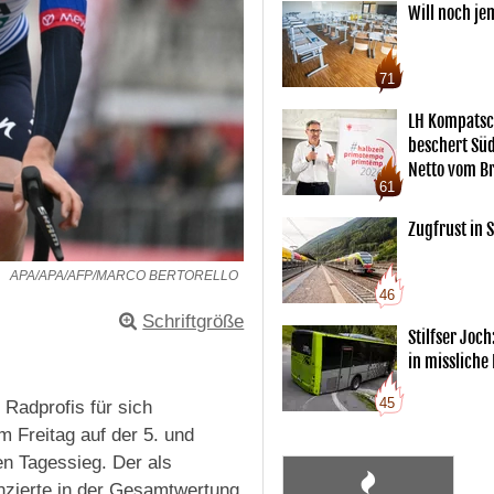
Will noch je
71
LH Kompatsc
beschert Sü
Netto vom Br
61
Zugfrust in S
APA/APA/AFP/MARCO BERTORELLO
46
Schriftgröße
Stilfser Joch
in missliche
45
r Radprofis für sich
 Freitag auf der 5. und
n Tagessieg. Der als
nzierte in der Gesamtwertung