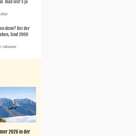
n. man will's jo
 ahjo
en denn? Bei der
oben; Sind 2000
n rabianer
mer 2026 in der