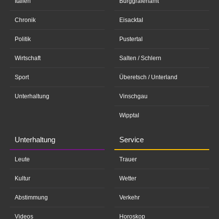
Italien
Burggrafenamt
Chronik
Eisacktal
Politik
Pustertal
Wirtschaft
Salten / Schlern
Sport
Überetsch / Unterland
Unterhaltung
Vinschgau
Wipptal
Unterhaltung
Service
Leute
Trauer
Kultur
Wetter
Abstimmung
Verkehr
Videos
Horoskop