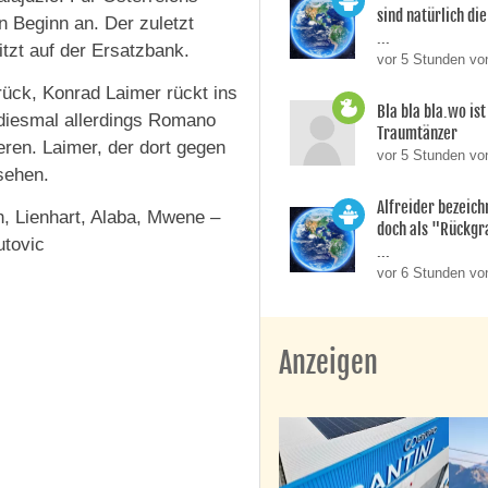
sind natürlich die
n Beginn an. Der zuletzt
...
itzt auf der Ersatzbank.
vor 5 Stunden vo
rück, Konrad Laimer rückt ins
Bla bla bla.wo is
 diesmal allerdings Romano
Traumtänzer
ren. Laimer, der dort gegen
vor 5 Stunden vo
esehen.
Alfreider bezeich
h, Lienhart, Alaba, Mwene –
doch als "Rückgr
utovic
...
vor 6 Stunden vo
Anzeigen