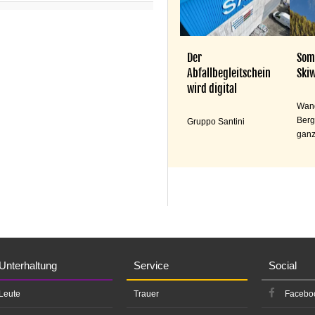
Der
Som
Abfallbegleitschein
Skiw
wird digital
Wand
Berg
Gruppo Santini
ganz
Unterhaltung
Service
Social
Leute
Trauer
Facebo