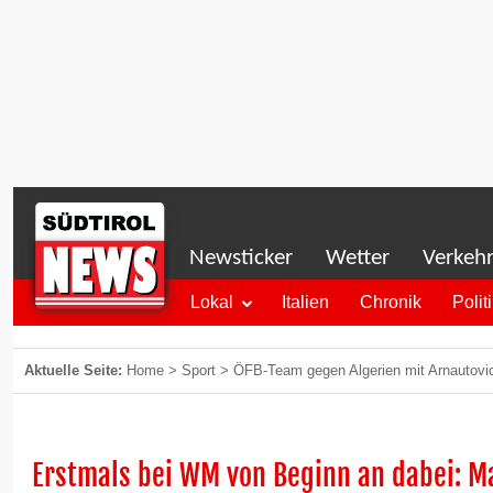
Newsticker
Wetter
Verkeh
Lokal
Italien
Chronik
Polit
Aktuelle Seite:
Home
>
Sport
>
ÖFB-Team gegen Algerien mit Arnautovic
Erstmals bei WM von Beginn an dabei: M