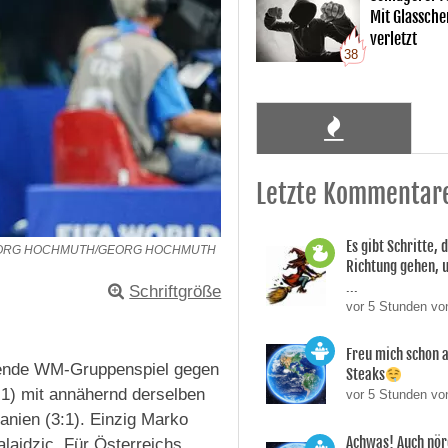
Mit Glassche
verletzt
38
Letzte Kommentar
Es gibt Schritte, d
EORG HOCHMUTH/GEORG HOCHMUTH
Richtung gehen, 
...
Schriftgröße
vor 5 Stunden vo
Freu mich schon a
dende WM-Gruppenspiel gegen
Steaks
1) mit annähernd derselben
vor 5 Stunden vo
danien (3:1). Einzig Marko
Achwas! Auch nör
lajdzic. Für Österreichs