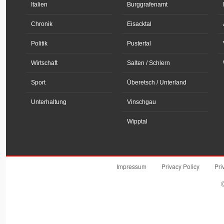
Italien
Burggrafenamt
Chronik
Eisacktal
Politik
Pustertal
Wirtschaft
Salten / Schlern
Sport
Überetsch / Unterland
Unterhaltung
Vinschgau
Wipptal
Impressum
Privacy Policy
Pri