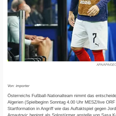
APA/APA/G
Von: importer
Österreichs Fußball-Nationalteam nimmt das entschei
Algerien (Spielbeginn Sonntag 4.00 Uhr MESZ/live ORF 
Startformation in Angriff wie das Auftaktspiel gegen Jor
Arnautovic beginnt als Solostürmer anstelle von Sasa Ka