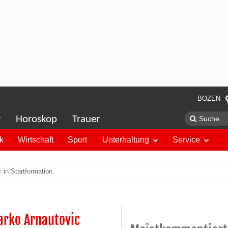
BOZEN
r
Horoskop
Trauer
ik
Wirtschaft
Sport
Unterhaltung
Service
 in Startformation
arko Arnautovic