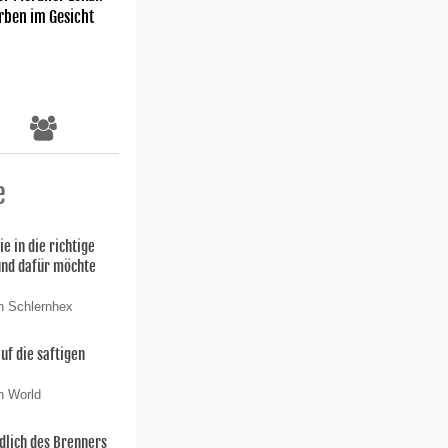
rben im Gesicht
e
ie in die richtige
und dafür möchte
n Schlernhex
uf die saftigen
n World
dlich des Brenners