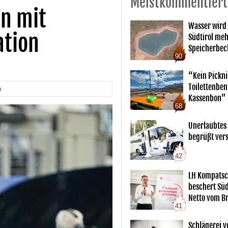
Meistkommentiert
n mit
Wasser wird
ation
Südtirol me
Speicherbec
90
“Kein Pickn
Toilettenben
n
Kassenbon”
68
Unerlaubtes
begrüßt vers
42
LH Kompatsc
beschert Sü
Netto vom Br
41
Schlägerei v