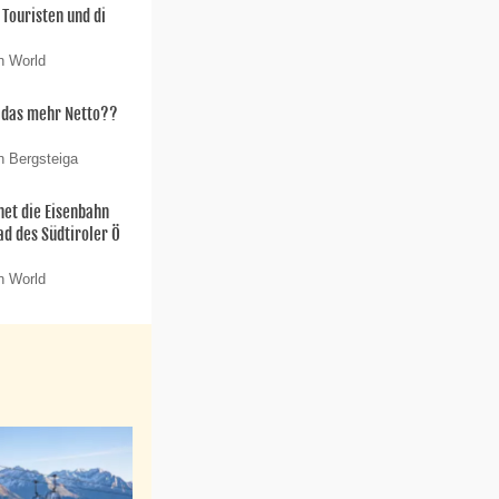
 Touristen und di
n World
t das mehr Netto??
n Bergsteiga
net die Eisenbahn
ad des Südtiroler Ö
n World