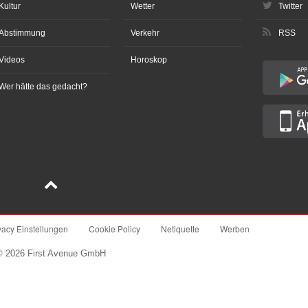
Kultur
Wetter
Twitter
Abstimmung
Verkehr
RSS
Videos
Horoskop
Wer hätte das gedacht?
vacy Einstellungen
Cookie Policy
Netiquette
Werben
© 2026 First Avenue GmbH