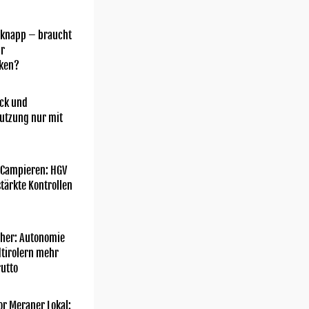
 knapp – braucht
hr
ken?
ick und
utzung nur mit
 Campieren: HGV
tärkte Kontrollen
her: Autonomie
dtirolern mehr
utto
or Meraner Lokal: