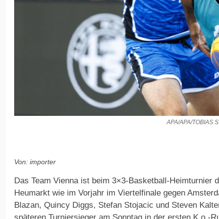
APA/APA/TOBIAS
Von: importer
Das Team Vienna ist beim 3×3-Basketball-Heimturnier 
Heumarkt wie im Vorjahr im Viertelfinale gegen Amster
Blazan, Quincy Diggs, Stefan Stojacic und Steven Kalt
späteren Turniersieger am Sonntag in der ersten K.o.-R