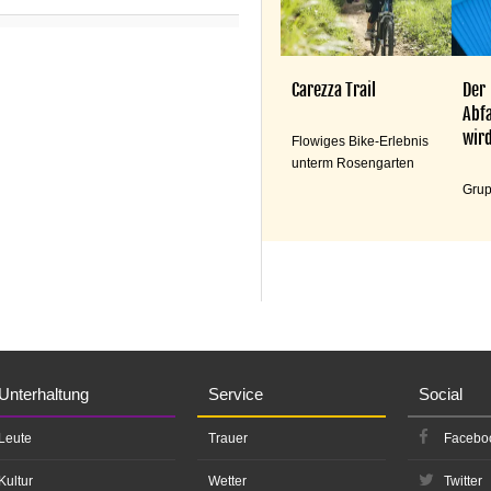
Carezza Trail
Der
Abfa
wird
Flowiges Bike-Erlebnis
unterm Rosengarten
Grup
Unterhaltung
Service
Social
Leute
Trauer
Facebo
Kultur
Wetter
Twitter