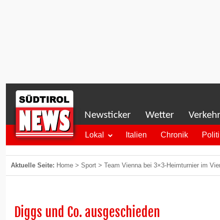
Newsticker
Wetter
Verkeh
Lokal
Italien
Chronik
Polit
Aktuelle Seite:
Home
>
Sport
>
Team Vienna bei 3×3-Heimturnier im Viert
Diggs und Co. ausgeschieden