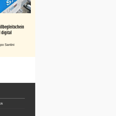
llbegleitschein
 digital
po Santini
ok