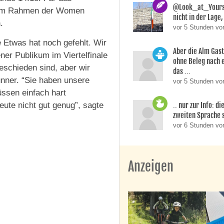
@Look_at_Yoursel
g im Rahmen der Women
nicht in der Lage, 
.
vor 5 Stunden vo
e Etwas hat noch gefehlt. Wir
Aber die Alm Gas
ner Publikum im Viertelfinale
ohne Beleg nach 
schieden sind, aber wir
das ...
unner. “Sie haben unsere
vor 5 Stunden von
ssen einfach hart
.. nur zur Info: d
eute nicht gut genug”, sagte
zweiten Sprache si
vor 6 Stunden v
Anzeigen