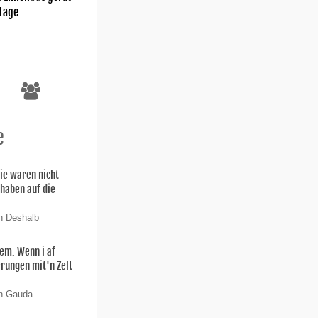
 Lage
e
ie waren nicht
 haben auf die
n Deshalb
lem. Wenn i af
rungen mit'n Zelt
on Gauda