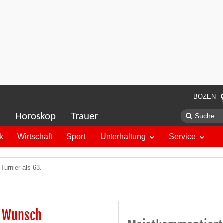
BOZEN
r
Horoskop
Trauer
ik
Wirtschaft
Sport
Unterhaltung
Service
Turnier als 63.
ch Wunsch