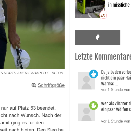
in missliche
45
Letzte Kommentar
Da ja baden verb
ES NORTH AMERICA/JARED C. TILTON
nicht ein paar Ha
Warnsc ...
Schriftgröße
vor 1 Stunde von
Wer als Züchter d
 nur auf Platz 63 beendet,
ein paar Wölfen s
...
nicht nach Wunsch. Nach der
vor 1 Stunde von
amit ging es für den
eit nach hinten. Den Sieg bei