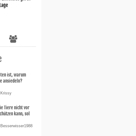
 Lage
e
oten ist, warum
ie ansiedeln?
 Krissy
ie Tiere nicht vor
chützen kann, sol
 Besserwisser1988