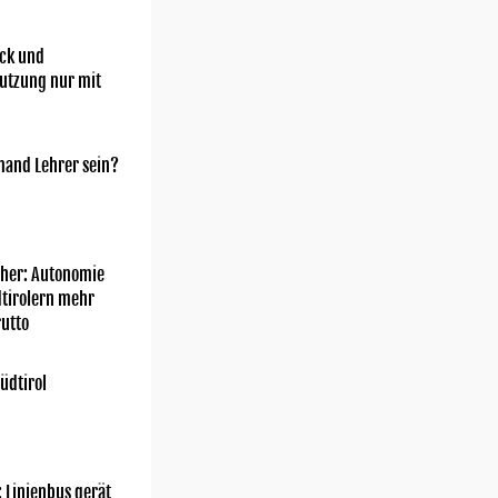
ick und
utzung nur mit
mand Lehrer sein?
her: Autonomie
dtirolern mehr
utto
üdtirol
: Linienbus gerät