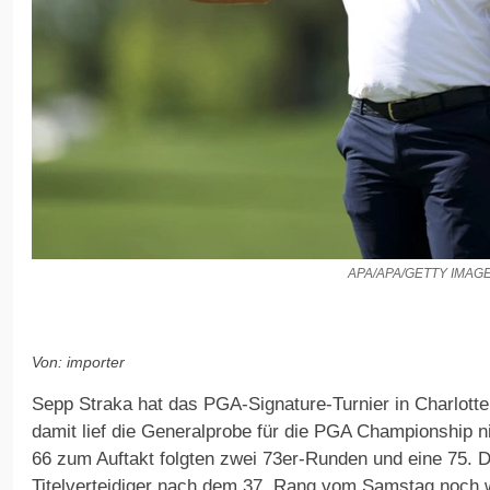
APA/APA/GETTY IMAG
Von: importer
Sepp Straka hat das PGA-Signature-Turnier in Charlotte
damit lief die Generalprobe für die PGA Championship 
66 zum Auftakt folgten zwei 73er-Runden und eine 75. D
Titelverteidiger nach dem 37. Rang vom Samstag noch w