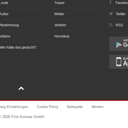
Leute
Trauer
Facebo
Kultur
Wetter
Twitter
Abstimmung
Verkehr
RSS
Videos
Horoskop
Wer hätte das gedacht?
vacy Einstellungen
Cookie Policy
Netiquette
Werben
© 2026 First Avenue GmbH