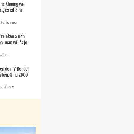
ine Ahnung wie
t; es ist eine
n Johannes
 trinken a Honi
n. man will's jo
 ahjo
en denn? Bei der
oben; Sind 2000
rabianer