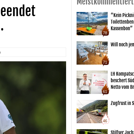
Meistkommentiert
beendet
“Kein Pickn
.
Toilettenben
Kassenbon”
78
Will noch je
n
71
LH Kompatsc
beschert Sü
Netto vom Br
61
Zugfrust in S
46
Stilfser Joch