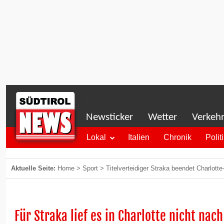
Newsticker
Wetter
Verkeh
Lokal
Italien
Chronik
Polit
Aktuelle Seite:
Home
>
Sport
>
Titelverteidiger Straka beendet Charlotte-
Für Straka lief es in Charlotte nicht na