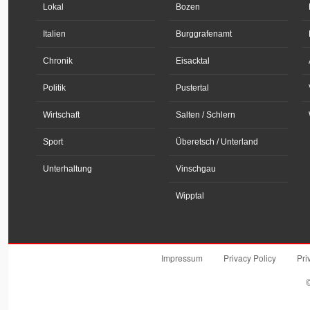
Lokal
Bozen
Italien
Burggrafenamt
Chronik
Eisacktal
Politik
Pustertal
Wirtschaft
Salten / Schlern
Sport
Überetsch / Unterland
Unterhaltung
Vinschgau
Wipptal
Impressum
Privacy Policy
Pri