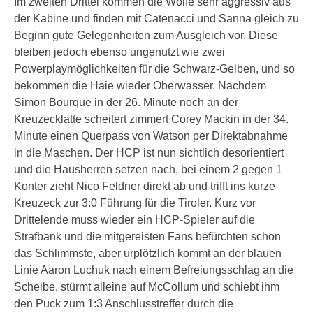
Im zweiten Drittel kommen die Wölfe sehr aggressiv aus
der Kabine und finden mit Catenacci und Sanna gleich zu
Beginn gute Gelegenheiten zum Ausgleich vor. Diese
bleiben jedoch ebenso ungenutzt wie zwei
Powerplaymöglichkeiten für die Schwarz-Gelben, und so
bekommen die Haie wieder Oberwasser. Nachdem
Simon Bourque in der 26. Minute noch an der
Kreuzecklatte scheitert zimmert Corey Mackin in der 34.
Minute einen Querpass von Watson per Direktabnahme
in die Maschen. Der HCP ist nun sichtlich desorientiert
und die Hausherren setzen nach, bei einem 2 gegen 1
Konter zieht Nico Feldner direkt ab und trifft ins kurze
Kreuzeck zur 3:0 Führung für die Tiroler. Kurz vor
Drittelende muss wieder ein HCP-Spieler auf die
Strafbank und die mitgereisten Fans befürchten schon
das Schlimmste, aber urplötzlich kommt an der blauen
Linie Aaron Luchuk nach einem Befreiungsschlag an die
Scheibe, stürmt alleine auf McCollum und schiebt ihm
den Puck zum 1:3 Anschlusstreffer durch die