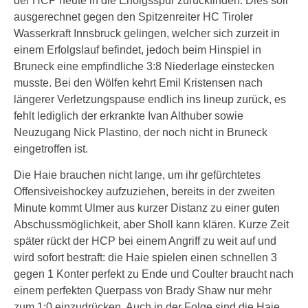
der HCP heute in die Erfolgsspur zurückfinden. Dies soll
ausgerechnet gegen den Spitzenreiter HC Tiroler
Wasserkraft Innsbruck gelingen, welcher sich zurzeit in
einem Erfolgslauf befindet, jedoch beim Hinspiel in
Bruneck eine empfindliche 3:8 Niederlage einstecken
musste. Bei den Wölfen kehrt Emil Kristensen nach
längerer Verletzungspause endlich ins lineup zurück, es
fehlt lediglich der erkrankte Ivan Althuber sowie
Neuzugang Nick Plastino, der noch nicht in Bruneck
eingetroffen ist.
Die Haie brauchen nicht lange, um ihr gefürchtetes
Offensiveishockey aufzuziehen, bereits in der zweiten
Minute kommt Ulmer aus kurzer Distanz zu einer guten
Abschussmöglichkeit, aber Sholl kann klären. Kurze Zeit
später rückt der HCP bei einem Angriff zu weit auf und
wird sofort bestraft: die Haie spielen einen schnellen 3
gegen 1 Konter perfekt zu Ende und Coulter braucht nach
einem perfekten Querpass von Brady Shaw nur mehr
zum 1:0 einzudrücken. Auch in der Folge sind die Haie