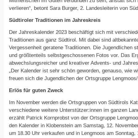
Mitmenschen im Guten verbunden zu sein, anstatt sich 
verlieren“, betont Sara Burger, 2. Landesleiterin von Sü
Südtiroler Traditionen im Jahreskreis
Der Jahreskalender 2023 beschäftigt sich mit verschie
Traditionen aus ganz Südtirol. Mit dabei sind altbekannte
Vergessenheit geratene Traditionen. Die Jugendlichen st
und größtenteils selbstgeschossenen Fotos vor. Das Erg
abwechslungsreicher und kreativer Advents- und Jahres
„Der Kalender ist sehr schön geworden, genauso, wie wir
freuen sich die Jugendlichen der Ortsgruppe Lengmoos/
Erlös für guten Zweck
Im November werden die Ortsgruppen von Südtirols Kat
verschiedene weitere Unterstützer:innen im ganzen Lan
erzählt Patrick Kornprobst von der Ortsgruppe Lengmoo
den Kalender in Klobenstein am Samstag, 12. Novemb
um 18.30 Uhr verkaufen und in Lengmoos am Sonntag,