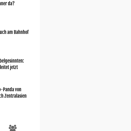
nner da?
uch am Bahnhof
belgesinnten:
eitet jetzt
o-Panda von
ch Zentralasien