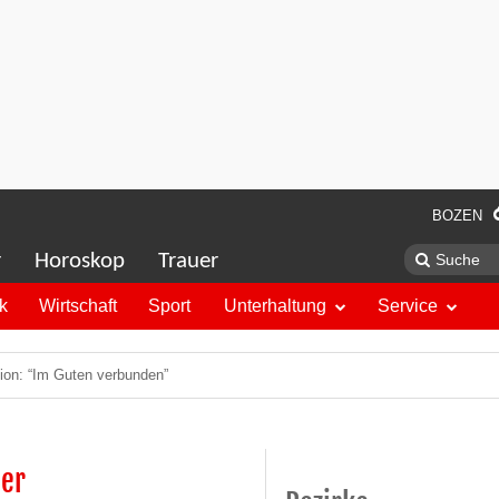
BOZEN
r
Horoskop
Trauer
ik
Wirtschaft
Sport
Unterhaltung
Service
ion: “Im Guten verbunden”
der