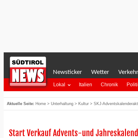
Newsticker
Wetter
Verkeh
Lokal
Italien
Chronik
Polit
Aktuelle Seite:
Home
>
Unterhaltung
>
Kultur
>
SKJ-Adventskalenderakt
Start Verkauf Advents-und Jahreskalen