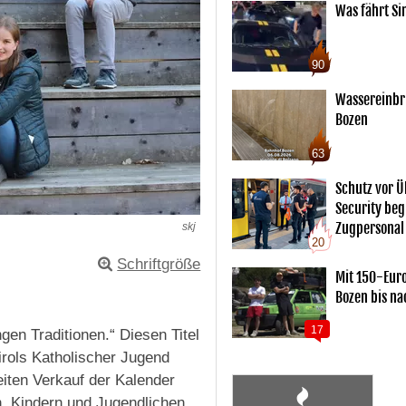
Was fährt Si
90
Wassereinbr
Bozen
63
Schutz vor Ü
Security begl
Zugpersonal
skj
20
Schriftgröße
Mit 150-Eur
Bozen bis na
17
en Traditionen.“ Diesen Titel
irols Katholischer Jugend
iten Verkauf der Kalender
n, Kindern und Jugendlichen