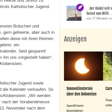
in Hektik und Stress zu
dtirols Katholischer Jugend.
...der Dödel will
heisst nun Willi..
vor 17 Minuten v
densten Bräuchen und
, gern gefeierte, aber auch in
Anzeigen
ellen diese mit ihren Reimen
ebnis: ein
kalender. Seid gespannt!
 ihn uns vorgestellt haben“,
Klobenstein.
holischer Jugend sowie
Sonnenfinsternis
Care
d die Kalender verkaufen. So
über den Dolomiten
s/Klobenstein: „Wir werden
Flow
er nach der Vorabendmesse
unte
Aperitif beim
 13. November nach dem
besonderen