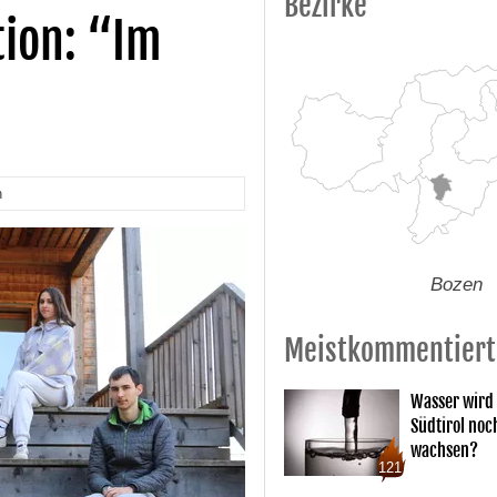
Bezirke
ion: “Im
n
Bozen
Meistkommentiert
Wasser wird 
Südtirol noc
wachsen?
121