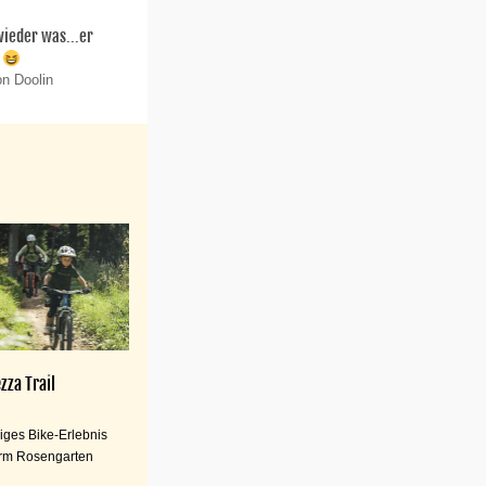
 wieder was...er
.
on Doolin
zza Trail
iges Bike-Erlebnis
rm Rosengarten