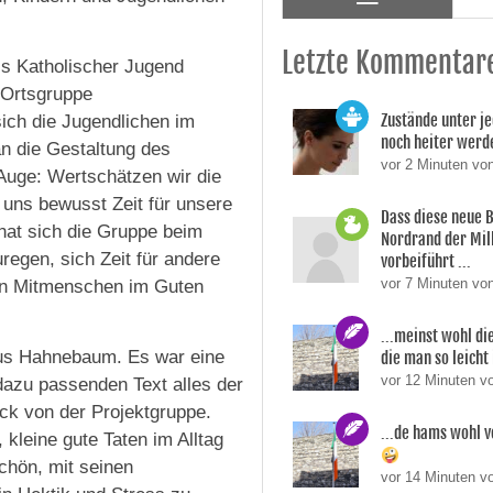
Letzte Kommentar
ls Katholischer Jugend
-Ortsgruppe
Zustände unter je
sich die Jugendlichen im
noch heiter werd
n die Gestaltung des
vor 2 Minuten vo
Auge: Wertschätzen wir die
uns bewusst Zeit für unsere
Dass diese neue 
 hat sich die Gruppe beim
Nordrand der Mil
egen, sich Zeit für andere
vorbeiführt ...
vor 7 Minuten vo
ren Mitmenschen im Guten
...meinst wohl di
aus Hahnebaum. Es war eine
die man so leicht 
vor 12 Minuten v
 dazu passenden Text alles der
ick von der Projektgruppe.
...de hams wohl v
kleine gute Taten im Alltag
chön, mit seinen
vor 14 Minuten v