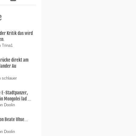
e
der Kritik das wird
en.
n Trina1
Brücke direkt am
lander Au
n schlauer
e E-Stadtpanzer,
in Mongolei lad ...
on Doolin
on Beate Uhse...
on Doolin