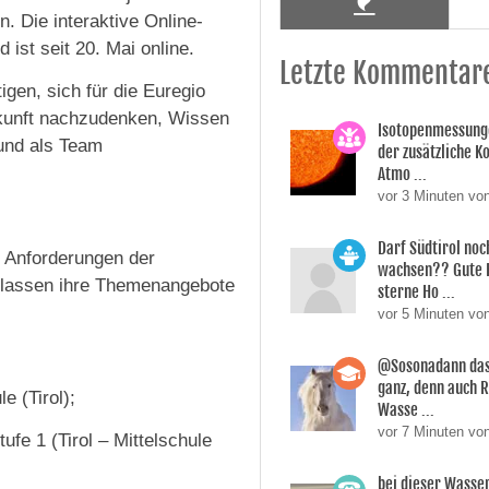
. Die interaktive Online-
 ist seit 20. Mai online.
Letzte Kommentar
gen, sich für die Euregio
Zukunft nachzudenken, Wissen
Isotopenmessunge
und als Team
der zusätzliche Ko
Atmo ...
vor 3 Minuten v
Darf Südtirol noc
n Anforderungen der
wachsen?? Gute F
lklassen ihre Themenangebote
sterne Ho ...
vor 5 Minuten vo
@Sosonadann das 
ganz, denn auch 
e (Tirol);
Wasse ...
vor 7 Minuten vo
ufe 1 (Tirol – Mittelschule
bei dieser Wasse