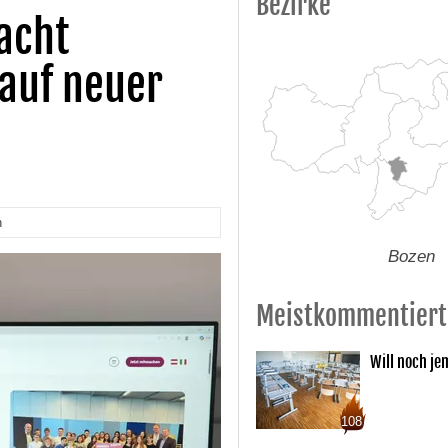
Bezirke
acht
 auf neuer
n
Bozen
Meistkommentiert
Will noch je
108