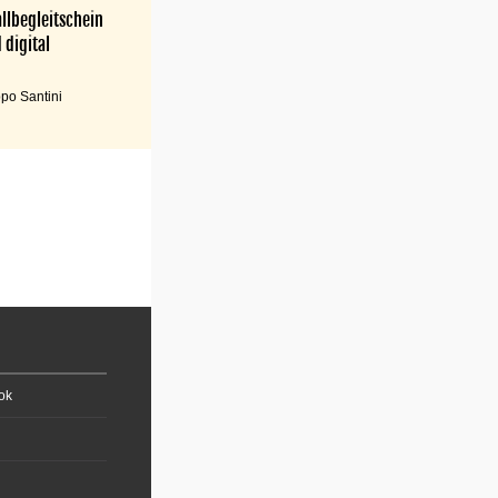
llbegleitschein
 digital
po Santini
ok