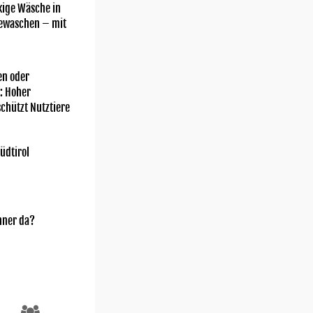
kige Wäsche in
gewaschen – mit
n oder
: Hoher
chützt Nutztiere
üdtirol
nner da?