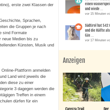
einen wasserspei
ntino), erste zwei Klassen der
und wiede ...
vor 15 Minuten v
Geschichte, Sprachen,
Südtirol hat 542
eiten die Gruppen je nach
und die Hälfte al
e sind Formate
Gäs ...
er neue Medien bis zu
vor 17 Minuten v
tellenden Künsten, Musik und
Anzeigen
r Online-Plattform anmelden
nd Land wird jeweils die
den diese zu einer
tegorie 3 dagegen werden die
tägigen Treffen in einem
chulen dürfen für ein
Carezza Trail
Der