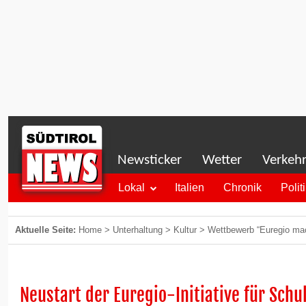
Newsticker
Wetter
Verkeh
Lokal
Italien
Chronik
Polit
Aktuelle Seite:
Home
>
Unterhaltung
>
Kultur
>
Wettbewerb “Euregio mac
Neustart der Euregio-Initiative für Schu