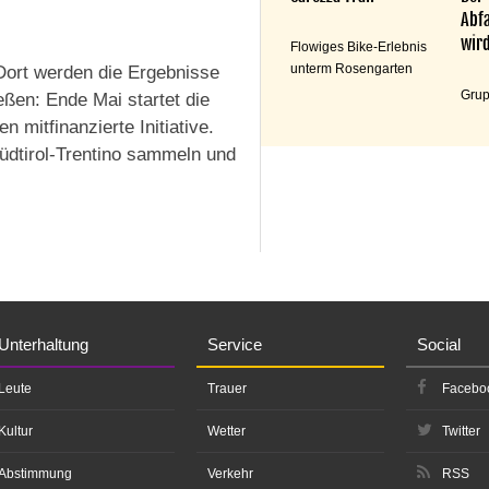
Abfa
wird
Flowiges Bike-Erlebnis
unterm Rosengarten
 Dort werden die Ergebnisse
Grup
eßen: Ende Mai startet die
 mitfinanzierte Initiative.
Südtirol-Trentino sammeln und
Unterhaltung
Service
Social
Leute
Trauer
Facebo
Kultur
Wetter
Twitter
Abstimmung
Verkehr
RSS