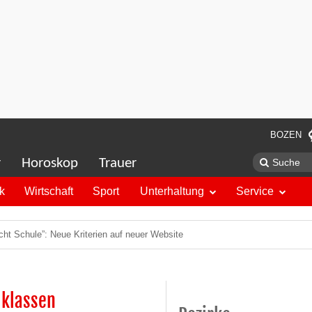
BOZEN
r
Horoskop
Trauer
ik
Wirtschaft
Sport
Unterhaltung
Service
ht Schule”: Neue Kriterien auf neuer Website
lklassen