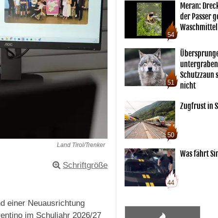
Meran: Drec
der Passer 
Waschmittel
54
Übersprunge
untergraben
Schutzzaun s
51
nicht
Zugfrust in S
50
Land Tirol/Trenker
Was fährt Si
Schriftgröße
44
nd einer Neuausrichtung
rentino im Schuljahr 2026/27