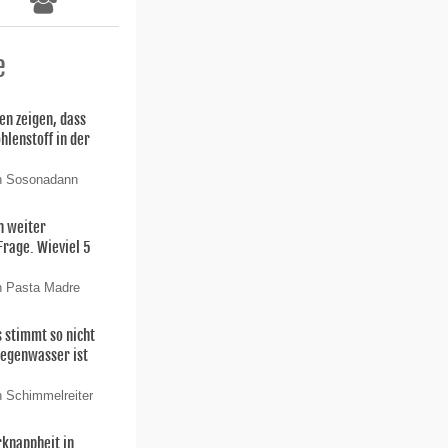
e
n zeigen, dass
hlenstoff in der
on Sosonadann
h weiter
rage. Wieviel 5
n Pasta Madre
stimmt so nicht
Regenwasser ist
n Schimmelreiter
rknappheit in