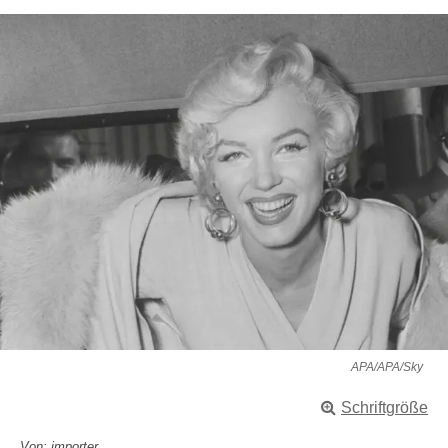
APA/APA/Sky
Schriftgröße
Von: importer