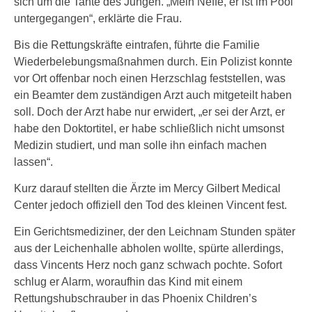
sich um die Tante des Jungen. „Mein Neffe, er ist im Pool
untergegangen“, erklärte die Frau.
Bis die Rettungskräfte eintrafen, führte die Familie
Wiederbelebungsmaßnahmen durch. Ein Polizist konnte
vor Ort offenbar noch einen Herzschlag feststellen, was
ein Beamter dem zuständigen Arzt auch mitgeteilt haben
soll. Doch der Arzt habe nur erwidert, „er sei der Arzt, er
habe den Doktortitel, er habe schließlich nicht umsonst
Medizin studiert, und man solle ihn einfach machen
lassen“.
Kurz darauf stellten die Ärzte im Mercy Gilbert Medical
Center jedoch offiziell den Tod des kleinen Vincent fest.
Ein Gerichtsmediziner, der den Leichnam Stunden später
aus der Leichenhalle abholen wollte, spürte allerdings,
dass Vincents Herz noch ganz schwach pochte. Sofort
schlug er Alarm, woraufhin das Kind mit einem
Rettungshubschrauber in das Phoenix Children’s