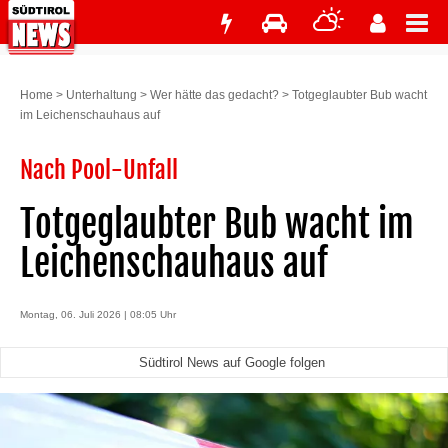
Home
>
Unterhaltung
>
Wer hätte das gedacht?
>
Totgeglaubter Bub wacht
im Leichenschauhaus auf
Nach Pool-Unfall
Totgeglaubter Bub wacht im
Leichenschauhaus auf
Montag, 06. Juli 2026 | 08:05 Uhr
Südtirol News auf Google folgen