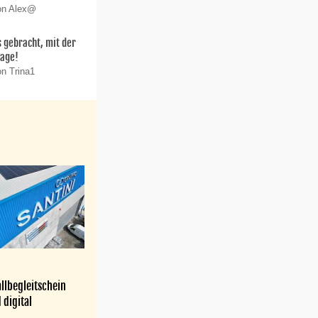
von Alex@
 gebracht, mit der
lage!
on Trina1
llbegleitschein
 digital