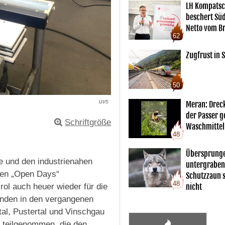
LH Kompatsc
beschert Sü
Netto vom Br
62
Zugfrust in S
50
uvs
Meran: Drec
der Passer 
Schriftgröße
Waschmittel
48
Übersprunge
ie und den industrienahen
untergraben
 den „Open Days“
Schutzzaun s
48
ol auch heuer wieder für die
nicht
fanden in den vergangenen
al, Pustertal und Vinschgau
n teilgenommen, die den