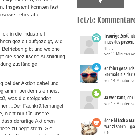
en. Insgesamt konnten fast
 sowie Lehrkräfte –
Letzte Kommentar
ck in die industriell
Traurige Zustände
hnen gezielt aufgezeigt, wie
muss das passen.
un ...
n Betrieben gibt und welche
vor 11 Minuten v
gt die spezifische Ausbildung
ildung zuständige
er fohrt genau de
Normalo nia derl
vor 14 Minuten v
g bei der Aktion dabei und
rogramm, bei dem sie meist
Ja wer kann, der 
oß, was die steigenden
vor 17 Minuten v
chen. „Der Fachkräftemangel
, nicht nur für unsere
der Bhf isch a M
 dass derartige Aktionen
war zi sporn... g
iebe zu begeistern. Sie
Ge ...