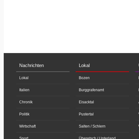
Nachrichten
Lokal
Lokal
Bozen
Italien
Burggrafenamt
Chronik
Eisacktal
Politik
Pustertal
Wirtschaft
Salten / Schlern
Sport
Überetsch / Unterland