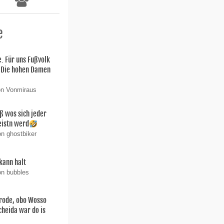
e
. Für uns Fußvolk
 Die hohen Damen
on Vonmiraus
ß wos sich jeder
eistn werd
on ghostbiker
kann halt
on bubbles
arode, obo Wosso
scheida war do is