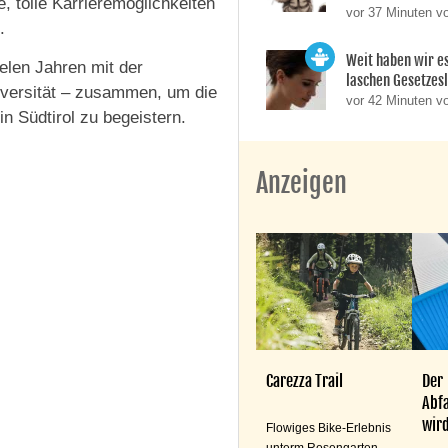
e, tolle Karrieremöglichkeiten
vor 37 Minuten 
.
Weit haben wir es
ielen Jahren mit der
laschen Gesetzes
iversität – zusammen, um die
vor 42 Minuten v
in Südtirol zu begeistern.
Anzeigen
Carezza Trail
Der
Abfa
wird
Flowiges Bike-Erlebnis
unterm Rosengarten