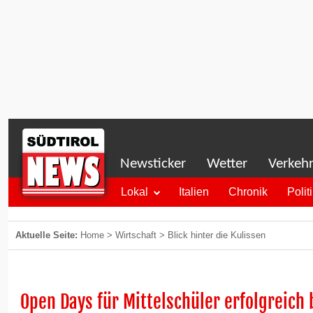
Newsticker
Wetter
Verkeh
Lokal
Italien
Chronik
Polit
Aktuelle Seite:
Home
>
Wirtschaft
>
Blick hinter die Kulissen
Open Days für Mittelschüler erfolgreich