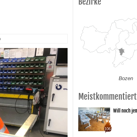
Bezirke
n
Bozen
Meistkommentiert
Will noch je
106