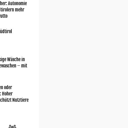
her: Autonomie
dtirolern mehr
utto
üdtirol
kige Wäsche in
gewaschen – mit
n oder
: Hoher
chützt Nutztiere