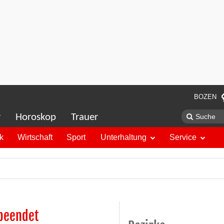
BOZEN
r
Horoskop
Trauer
ik
Wirtschaft
Sport
Unterhaltung
Service
 beendet