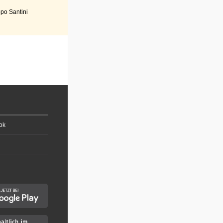
po Santini
ok