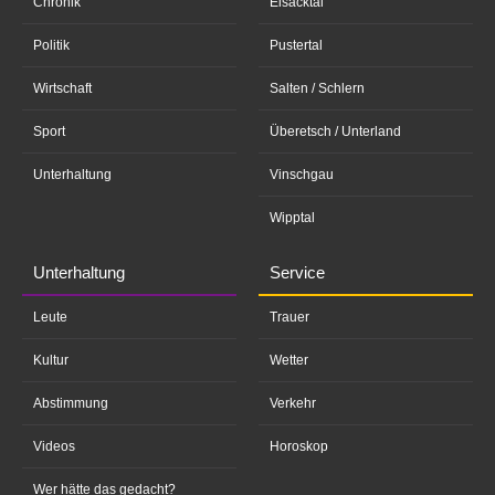
Chronik
Eisacktal
Politik
Pustertal
Wirtschaft
Salten / Schlern
Sport
Überetsch / Unterland
Unterhaltung
Vinschgau
Wipptal
Unterhaltung
Service
Leute
Trauer
Kultur
Wetter
Abstimmung
Verkehr
Videos
Horoskop
Wer hätte das gedacht?