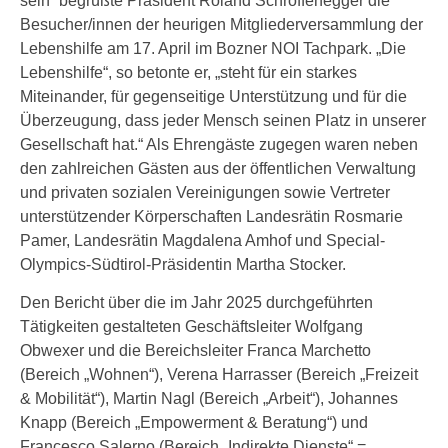
sein“ begrüßte Präsident Roland Schroffenegger die
Besucher/innen der heurigen Mitgliederversammlung der
Lebenshilfe am 17. April im Bozner NOI Tachpark. „Die
Lebenshilfe“, so betonte er, „steht für ein starkes
Miteinander, für gegenseitige Unterstützung und für die
Überzeugung, dass jeder Mensch seinen Platz in unserer
Gesellschaft hat.“ Als Ehrengäste zugegen waren neben
den zahlreichen Gästen aus der öffentlichen Verwaltung
und privaten sozialen Vereinigungen sowie Vertreter
unterstützender Körperschaften Landesrätin Rosmarie
Pamer, Landesrätin Magdalena Amhof und Special-
Olympics-Südtirol-Präsidentin Martha Stocker.
Den Bericht über die im Jahr 2025 durchgeführten
Tätigkeiten gestalteten Geschäftsleiter Wolfgang
Obwexer und die Bereichsleiter Franca Marchetto
(Bereich „Wohnen“), Verena Harrasser (Bereich „Freizeit
& Mobilität“), Martin Nagl (Bereich „Arbeit“), Johannes
Knapp (Bereich „Empowerment & Beratung“) und
Francesco Salerno (Bereich „Indirekte Dienste“ =