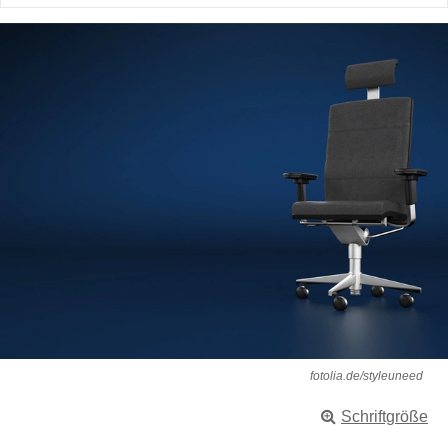
fotolia.de/styleuneed
Schriftgröße