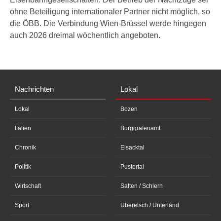
ohne Beteiligung internationaler Partner nicht möglich, so
die ÖBB. Die Verbindung Wien-Brüssel werde hingegen
auch 2026 dreimal wöchentlich angeboten.
Nachrichten
Lokal
Lokal
Bozen
Italien
Burggrafenamt
Chronik
Eisacktal
Politik
Pustertal
Wirtschaft
Salten / Schlern
Sport
Überetsch / Unterland