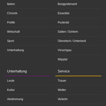
Italien
Burggrafenamt
Chronik
Eisacktal
Politik
Pustertal
Wirtschaft
Salten / Schlern
Sport
Überetsch / Unterland
Unterhaltung
Vinschgau
Wipptal
Unterhaltung
Service
Leute
Trauer
Kultur
Wetter
Abstimmung
Verkehr