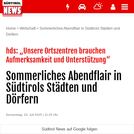
Home
>
Wirtschaft
>
Sommerliches Abendflair in Südtirols Städten und
Dörfern
hds: „Unsere Ortszentren brauchen
Aufmerksamkeit und Unterstützung“
Sommerliches Abendflair in
Südtirols Städten und
Dörfern
Donnerstag, 24. Juli 2025 | 11:25 Uhr
Südtirol News auf Google folgen