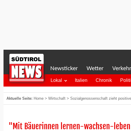
Newsticker
Wetter
Verkeh
Lokal
Italien
Chronik
Polit
Aktuelle Seite:
Home
>
Wirtschaft
>
Sozialgenossenschaft zieht positiv
"Mit Bäuerinnen lernen-wachsen-lebe