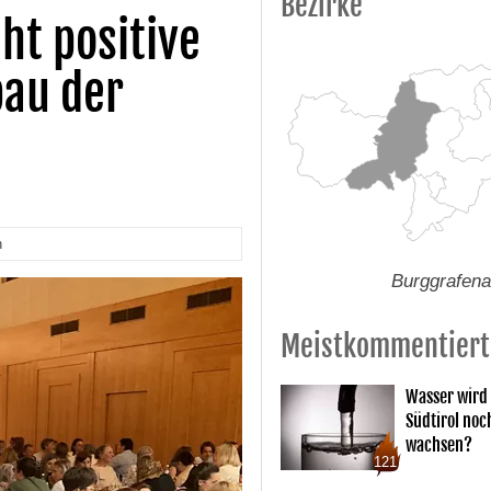
Bezirke
ht positive
bau der
n
Burggrafen
Meistkommentiert
Wasser wird 
Südtirol noc
wachsen?
121