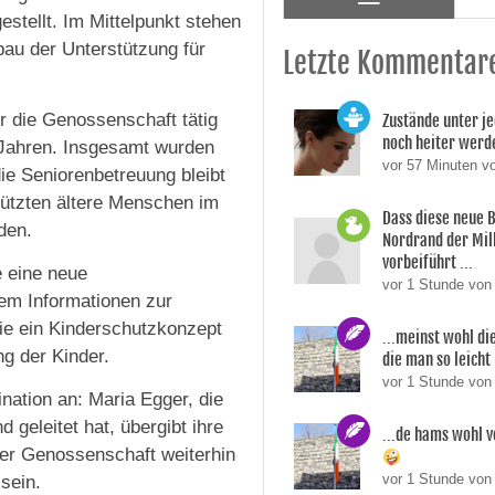
stellt. Im Mittelpunkt stehen
bau der Unterstützung für
Letzte Kommentar
r die Genossenschaft tätig
Zustände unter je
noch heiter werd
i Jahren. Insgesamt wurden
vor 57 Minuten v
ie Seniorenbetreuung bleibt
stützten ältere Menschen im
Dass diese neue 
den.
Nordrand der Mil
vorbeiführt ...
e eine neue
vor 1 Stunde von
rem Informationen zur
ie ein Kinderschutzkonzept
...meinst wohl di
g der Kinder.
die man so leicht 
vor 1 Stunde von
nation an: Maria Egger, die
geleitet hat, übergibt ihre
...de hams wohl v
der Genossenschaft weiterhin
vor 1 Stunde von
 sein.