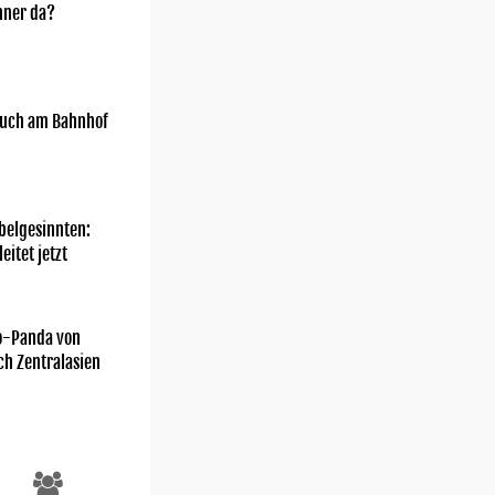
nner da?
uch am Bahnhof
belgesinnten:
eitet jetzt
o-Panda von
ch Zentralasien