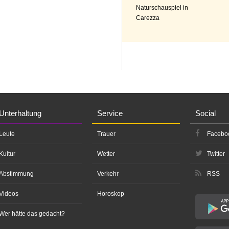
Naturschauspiel in
Carezza
Unterhaltung
Service
Social
Leute
Trauer
Facebo
Kultur
Wetter
Twitter
Abstimmung
Verkehr
RSS
Videos
Horoskop
Wer hätte das gedacht?