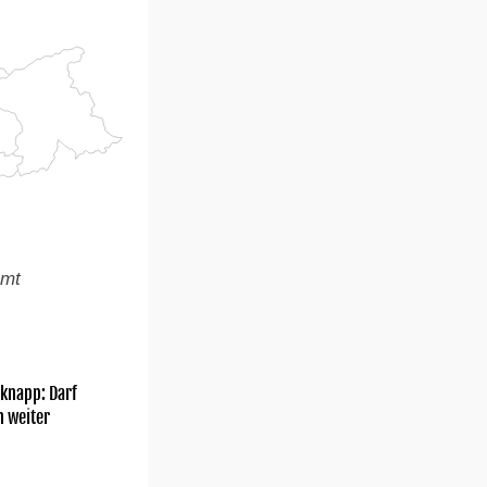
amt
knapp: Darf
h weiter