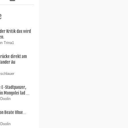
e
der Kritik das wird
en.
on Trina1
Brücke direkt am
lander Au
 schlauer
e E-Stadtpanzer,
in Mongolei lad ...
 Doolin
on Beate Uhse...
 Doolin