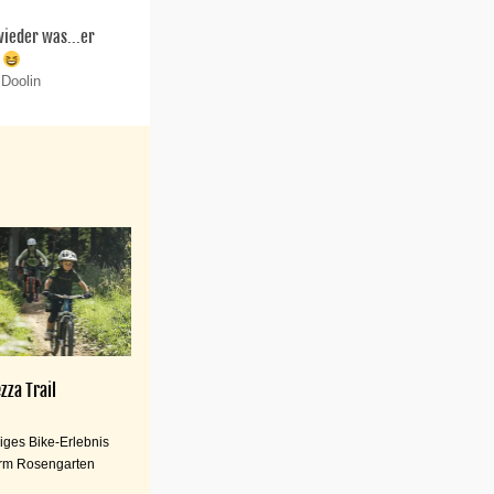
 wieder was...er
.
 Doolin
zza Trail
iges Bike-Erlebnis
rm Rosengarten