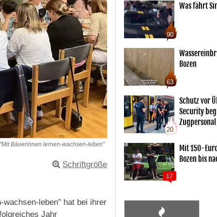
Was fährt Si
90
Wassereinbr
Bozen
63
Schutz vor Ü
Security begl
Zugpersonal
20
"Mit Bäuerinnen lernen-wachsen-leben"
Mit 150-Eur
Bozen bis na
Schriftgröße
17
-wachsen-leben” hat bei ihrer
folgreiches Jahr