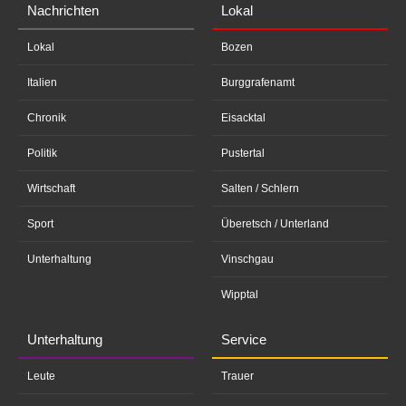
Nachrichten
Lokal
Lokal
Bozen
Italien
Burggrafenamt
Chronik
Eisacktal
Politik
Pustertal
Wirtschaft
Salten / Schlern
Sport
Überetsch / Unterland
Unterhaltung
Vinschgau
Wipptal
Unterhaltung
Service
Leute
Trauer