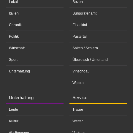
Lokal
Bozen
Italien
Burggrafenamt
Chronik
Eisacktal
Politik
Pustertal
Wirtschaft
Salten / Schlern
Sport
Überetsch / Unterland
Unterhaltung
Vinschgau
Wipptal
Unterhaltung
Service
Leute
Trauer
Kultur
Wetter
Abstimmung
Verkehr