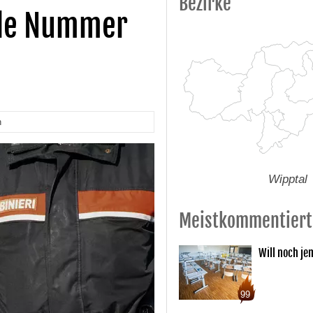
Bezirke
lle Nummer
n
Wipptal
Meistkommentiert
Will noch je
99