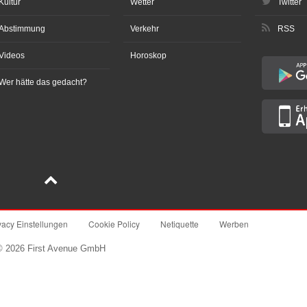
Kultur
Wetter
Twitter
Abstimmung
Verkehr
RSS
Videos
Horoskop
Wer hätte das gedacht?
vacy Einstellungen
Cookie Policy
Netiquette
Werben
© 2026 First Avenue GmbH