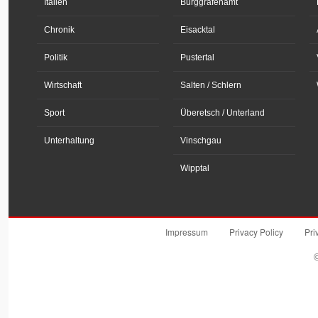
Italien
Burggrafenamt
Chronik
Eisacktal
Politik
Pustertal
Wirtschaft
Salten / Schlern
Sport
Überetsch / Unterland
Unterhaltung
Vinschgau
Wipptal
Impressum
Privacy Policy
Pri