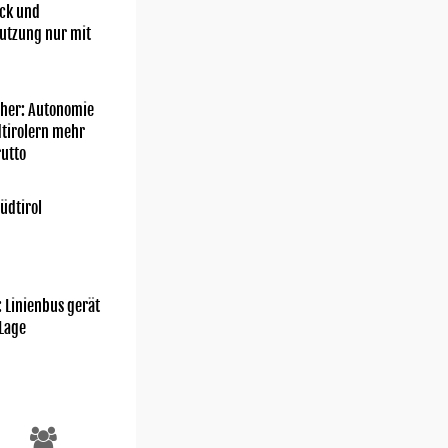
ick und
utzung nur mit
her: Autonomie
dtirolern mehr
utto
üdtirol
: Linienbus gerät
 Lage