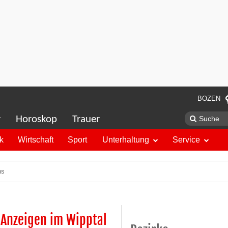
BOZEN
r
Horoskop
Trauer
ik
Wirtschaft
Sport
Unterhaltung
Service
ns
n Anzeigen im Wipptal