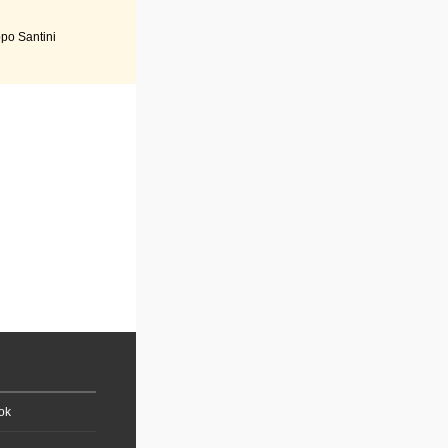
po Santini
ok