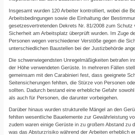
Insgesamt wurden 120 Arbeiter kontrolliert, wobei die B
Arbeitsbedingungen sowie die Einhaltung der Bestimmu
gesetzesvertretenden Dekrets Nr. 81/2008 zum Schutz
Sicherheit am Arbeitsplatz überprüft wurden. Im Zuge d
Personen wegen verschiedener Verstöße gegen die Siche
unterschiedlichen Baustellen bei der Justizbehörde ange
Die schwerwiegendsten Unregelmäßigkeiten betrafen ins
der Höhe verwendeten Gerüste. In mehreren Fällen stell
gemeinsam mit den Carabinieri fest, dass geeignete S
Seitensicherungen fehlten, die Stürze von Personen ode
sollten. Dadurch bestand eine erhebliche Gefahr sowohl 
als auch für Personen, die darunter vorbeigehen.
Darüber hinaus wurden strukturelle Mängel an den Gerüst
fehlten wesentliche Bauelemente zur Gewährleistung von 
zudem waren einige Gerüste in zu großem Abstand zu d
was das Absturzrisiko während der Arbeiten erheblich e