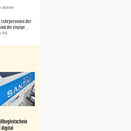
 diskret
ie Lehrpersonen der
nd die einzige ...
on RS
llbegleitschein
 digital