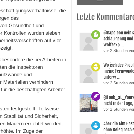
eschäftigungsverhältnisse, die
Letzte Kommentar
ngen des
 von Gesundheit und
@napoleon nein s
er Kontrollen wurden sieben
schlau genug und
rheitsvorschriften auf vier
Wolfsexp ...
zeigt.
vor 2 Stunden vo
besondere die bei Arbeiten in
Wo isch des Prob
ten die Inspektoren
meine Fernwonde
chutzwände und
unterw ...
r Materialien verhindern
vor 2 Stunden v
für die beschäftigten Arbeiter
@Look_at_Yoursel
nicht in der Lage, 
en festgestellt. Teilweise
vor 2 Stunden vo
Stabilität und Sicherheit,
en Mauern errichtet worden,
Aber die Alm Gas
ohne Beleg nach 
rhöhte. Im Zuge der