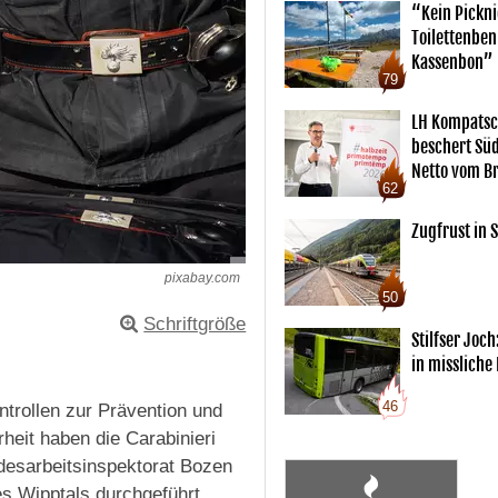
“Kein Pickn
Toilettenben
Kassenbon”
79
LH Kompatsc
beschert Sü
Netto vom Br
62
Zugfrust in S
pixabay.com
50
Schriftgröße
Stilfser Joch
in missliche
46
trollen zur Prävention und
heit haben die Carabinieri
esarbeitsinspektorat Bozen
s Wipptals durchgeführt.