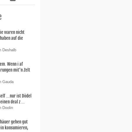
e
ie waren nicht
 haben auf die
n Deshalb
lem. Wenn i af
rungen mit'n Zelt
on Gauda
f ...nur ist Dödel
einen deal z ...
n Doolin
thäuer gehen gut
ein konsumieren,