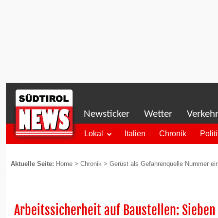
Newsticker
Wetter
Verkeh
Lokal
Italien
Chronik
Polit
Aktuelle Seite:
Home
>
Chronik
>
Gerüst als Gefahrenquelle Nummer ei
Arbeitssicherheit auf Baustellen: Siebe