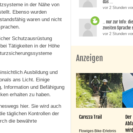
das ...
tzsysteme in der Nähe von
vor 2 Stunden von
stellt. Ebenso wurden
standsfähig waren und nicht
.. nur zur Info: d
sprachen.
zweiten Sprache si
vor 2 Stunden v
licher Schutzausrüstung
ei Tätigkeiten in der Höhe
sturzsicherungssysteme
Anzeigen
nsichtlich Ausbildung und
nals ans Licht. Einige
g, Information und Befähigung
iken erhalten zu haben.
ineswegs hier. Sie wird auch
e täglichen Kontrollen der
Carezza Trail
Der
urch die bewährte
Abfa
wird
Flowiges Bike-Erlebnis