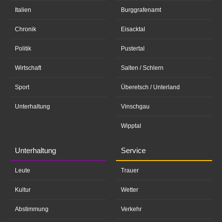
Italien
Burggrafenamt
Chronik
Eisacktal
Politik
Pustertal
Wirtschaft
Salten / Schlern
Sport
Überetsch / Unterland
Unterhaltung
Vinschgau
Wipptal
Unterhaltung
Service
Leute
Trauer
Kultur
Wetter
Abstimmung
Verkehr