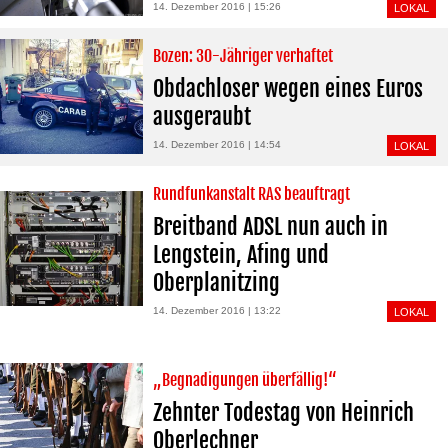
14. Dezember 2016 | 15:26
LOKAL
Bozen: 30-Jähriger verhaftet
Obdachloser wegen eines Euros
ausgeraubt
14. Dezember 2016 | 14:54
LOKAL
Rundfunkanstalt RAS beauftragt
Breitband ADSL nun auch in
Lengstein, Afing und
Oberplanitzing
14. Dezember 2016 | 13:22
LOKAL
„Begnadigungen überfällig!“
Zehnter Todestag von Heinrich
Oberlechner