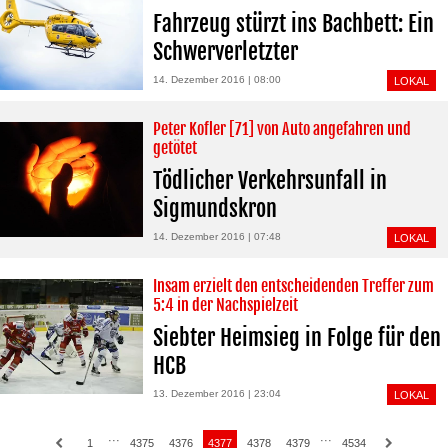
Fahrzeug stürzt ins Bachbett: Ein
Schwerverletzter
14. Dezember 2016 | 08:00
LOKAL
Peter Kofler [71] von Auto angefahren und
getötet
Tödlicher Verkehrsunfall in
Sigmundskron
14. Dezember 2016 | 07:48
LOKAL
Insam erzielt den entscheidenden Treffer zum
5:4 in der Nachspielzeit
Siebter Heimsieg in Folge für den
HCB
13. Dezember 2016 | 23:04
LOKAL
···
···
1
4375
4376
4377
4378
4379
4534