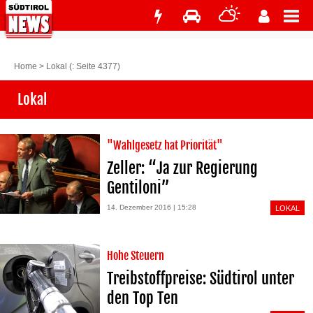
Home
>
Lokal
(: Seite 4377)
Lokal
"Wahlgesetz hat Priorität"
Zeller: “Ja zur Regierung
Gentiloni”
14. Dezember 2016 | 15:28
LOKAL
Hohe Steuern
Treibstoffpreise: Südtirol unter
den Top Ten