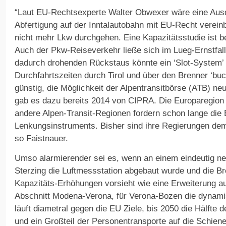
“Laut EU-Rechtsexperte Walter Obwexer wäre eine Aus
Abfertigung auf der Inntalautobahn mit EU-Recht vereinb
nicht mehr Lkw durchgehen. Eine Kapazitätsstudie ist be
Auch der Pkw-Reiseverkehr ließe sich im Lueg-Ernstfall
dadurch drohenden Rückstaus könnte ein ‘Slot-System’ 
Durchfahrtszeiten durch Tirol und über den Brenner ‘bu
günstig, die Möglichkeit der Alpentransitbörse (ATB) ne
gab es dazu bereits 2014 von CIPRA. Die Europaregion T
andere Alpen-Transit-Regionen fordern schon lange die 
Lenkungsinstruments. Bisher sind ihre Regierungen d
so Faistnauer.
Umso alarmierender sei es, wenn an einem eindeutig ne
Sterzing die Luftmessstation abgebaut wurde und die 
Kapazitäts-Erhöhungen vorsieht wie eine Erweiterung a
Abschnitt Modena-Verona, für Verona-Bozen die dynamis
läuft diametral gegen die EU Ziele, bis 2050 die Hälfte d
und ein Großteil der Personentransporte auf die Schiene 