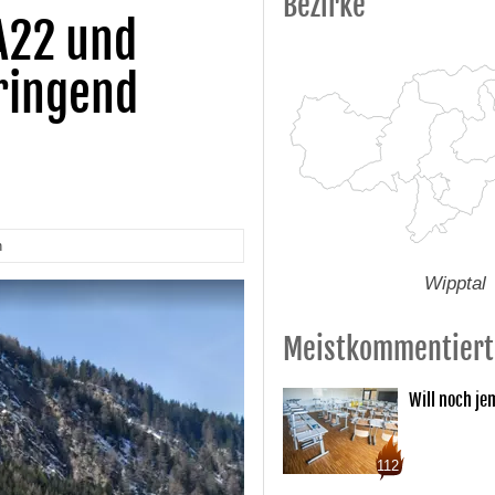
Bezirke
A22 und
ringend
n
Wipptal
Meistkommentiert
Will noch je
112