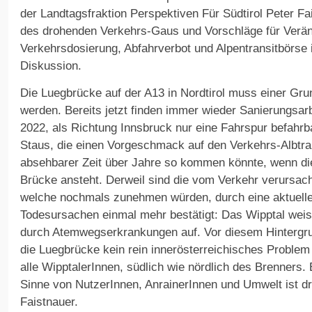
der Landtagsfraktion Perspektiven Für Südtirol Peter F
des drohenden Verkehrs-Gaus und Vorschläge für Verä
Verkehrsdosierung, Abfahrverbot und Alpentransitbörs
Diskussion.
Die Luegbrücke auf der A13 in Nordtirol muss einer Gr
werden. Bereits jetzt finden immer wieder Sanierungsarbe
2022, als Richtung Innsbruck nur eine Fahrspur befahr
Staus, die einen Vorgeschmack auf den Verkehrs-Albtra
absehbarer Zeit über Jahre so kommen könnte, wenn die
Brücke ansteht. Derweil sind die vom Verkehr verursac
welche nochmals zunehmen würden, durch eine aktuelle
Todesursachen einmal mehr bestätigt: Das Wipptal weist
durch Atemwegserkrankungen auf. Vor diesem Hintergrun
die Luegbrücke kein rein innerösterreichisches Problem
alle WipptalerInnen, südlich wie nördlich des Brenners. 
Sinne von NutzerInnen, AnrainerInnen und Umwelt ist d
Faistnauer.