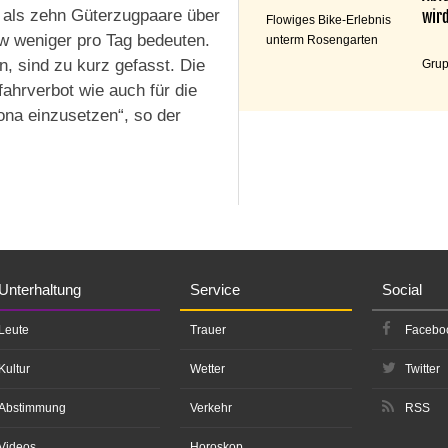
r als zehn Güterzugpaare über
wird
Flowiges Bike-Erlebnis
w weniger pro Tag bedeuten.
unterm Rosengarten
n, sind zu kurz gefasst. Die
Grup
fahrverbot wie auch für die
na einzusetzen“, so der
Unterhaltung
Service
Social
Leute
Trauer
Facebo
Kultur
Wetter
Twitter
Abstimmung
Verkehr
RSS
Videos
Horoskop