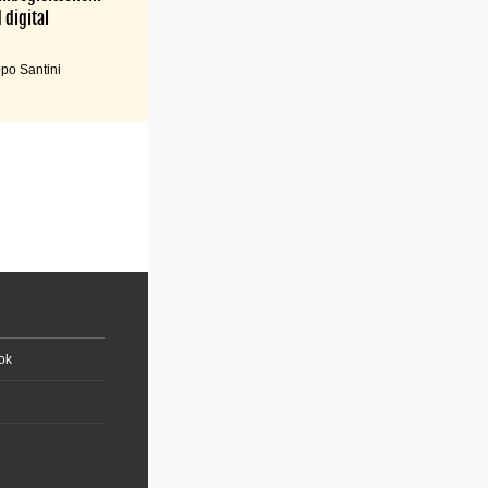
 digital
po Santini
ok