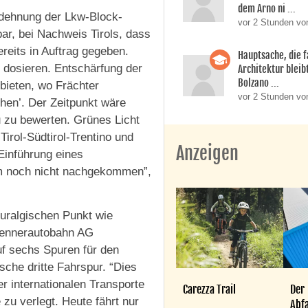
dem Arno ni ...
dehnung der Lkw-Block-
vor 2 Stunden vo
ar, bei Nachweis Tirols, dass
reits in Auftrag gegeben.
Hauptsache, die f
 dosieren. Entschärfung der
Architektur bleib
Bolzano ...
bieten, wo Frächter
vor 2 Stunden vo
chen’. Der Zeitpunkt wäre
u zu bewerten. Grünes Licht
irol-Südtirol-Trentino und
Anzeigen
Einführung eines
em noch nicht nachgekommen”,
uralgischen Punkt wie
Brennerautobahn AG
uf sechs Spuren für den
che dritte Fahrspur. “Dies
er internationalen Transporte
Carezza Trail
Der
zu verlegt. Heute fährt nur
Abfa