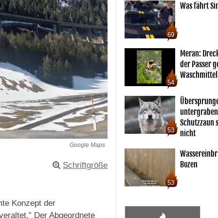
Was fährt Si
69
Meran: Drec
der Passer 
Waschmittel
54
Übersprunge
untergraben
Schutzzaun s
53
nicht
Google Maps
Wassereinbr
Bozen
Schriftgröße
53
mte Konzept der
veraltet.” Der Abgeordnete