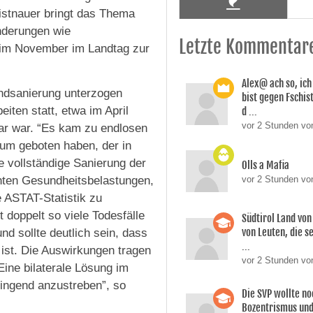
aistnauer bringt das Thema
nderungen wie
Letzte Kommentar
e im November im Landtag zur
Alex@ ach so, ic
undsanierung unterzogen
bist gegen Fschi
iten statt, etwa im April
d ...
vor 2 Stunden von
bar war. “Es kam zu endlosen
um geboten haben, der in
 vollständige Sanierung der
Olls a Mafia
vor 2 Stunden vo
hten Gesundheitsbelastungen,
 ASTAT-Statistik zu
 doppelt so viele Todesfälle
Südtirol Land vo
von Leuten, die s
d sollte deutlich sein, dass
...
 ist. Die Auswirkungen tragen
vor 2 Stunden vo
Eine bilaterale Lösung im
ringend anzustreben”, so
Die SVP wollte n
Bozentrismus und