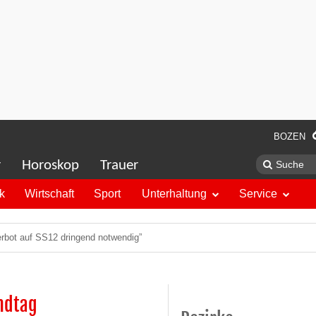
BOZEN
r
Horoskop
Trauer
ik
Wirtschaft
Sport
Unterhaltung
Service
erbot auf SS12 dringend notwendig”
ndtag