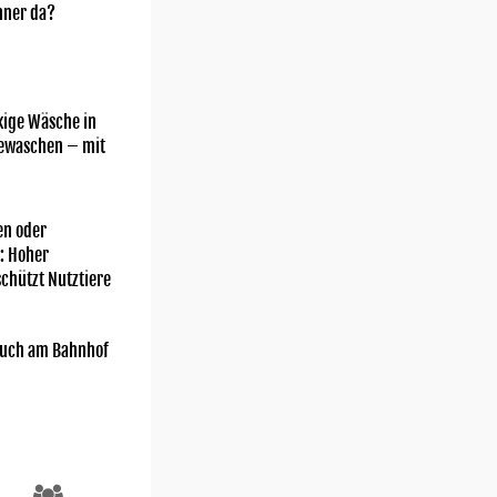
nner da?
kige Wäsche in
gewaschen – mit
n oder
: Hoher
chützt Nutztiere
uch am Bahnhof