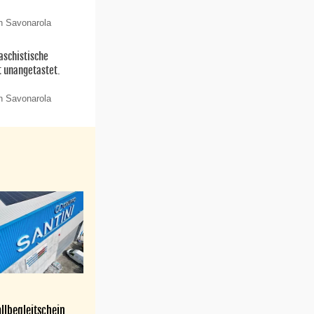
n Savonarola
aschistische
t unangetastet.
n Savonarola
llbegleitschein