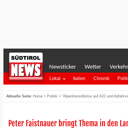
Newsticker
Wetter
Verkeh
Lokal
Italien
Chronik
Polit
Aktuelle Seite:
Home
>
Politik
>
“Alpentransitbörse auf A22 und Abfahrv
Peter Faistnauer bringt Thema in den La