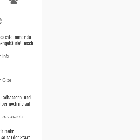
e
h dachte immer du
stengebäude! Hosch
 info
n Gitte
n Radhassern. Und
elber noch nie auf
n Savonarola
och mehr
 so hat der Staat