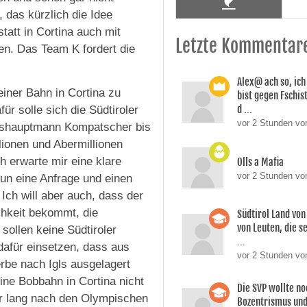
das kürzlich die Idee
tatt in Cortina auch mit
Letzte Kommentar
ten. Das Team K fordert die
Alex@ ach so, ic
einer Bahn in Cortina zu
bist gegen Fschi
d ...
ür solle sich die Südtiroler
vor 2 Stunden von
eshauptmann Kompatscher bis
lionen und Abermillionen
h erwarte mir eine klare
Olls a Mafia
vor 2 Stunden vo
un eine Anfrage und einen
Ich will aber auch, dass der
chkeit bekommt, die
Südtirol Land vo
von Leuten, die s
sollen keine Südtiroler
...
dafür einsetzen, dass aus
vor 2 Stunden vo
rbe nach Igls ausgelagert
ne Bobbahn in Cortina nicht
Die SVP wollte n
r lang nach den Olympischen
Bozentrismus und