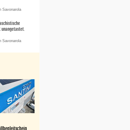
n Savonarola
aschistische
t unangetastet.
n Savonarola
llbegleitschein