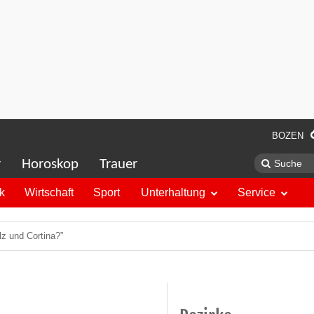
BOZEN
r
Horoskop
Trauer
ik
Wirtschaft
Sport
Unterhaltung
Service
lz und Cortina?”