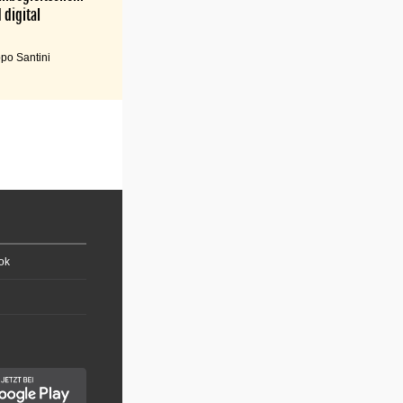
 digital
po Santini
ok