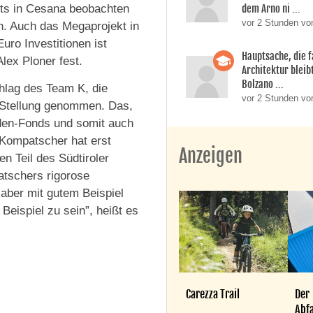
eits in Cesana beobachten
dem Arno ni ...
vor 2 Stunden vo
n. Auch das Megaprojekt in
uro Investitionen ist
Hauptsache, die f
Alex Ploner fest.
Architektur bleib
Bolzano ...
lag des Team K, die
vor 2 Stunden vo
t Stellung genommen. Das,
en-Fonds und somit auch
Kompatscher hat erst
Anzeigen
n Teil des Südtiroler
atschers rigorose
 aber mit gutem Beispiel
Beispiel zu sein”, heißt es
Carezza Trail
Der
Abfa