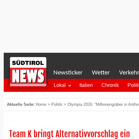
Newsticker
Wetter
Verkeh
Lokal
Italien
Chronik
Polit
Aktuelle Seite:
Home
>
Politik
>
Olympia 2026: “Millionengräber in Antho
Team K bringt Alternativvorschlag ein