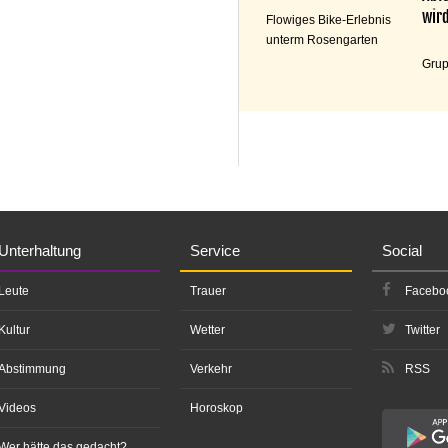
wird
Flowiges Bike-Erlebnis
unterm Rosengarten
Grup
Unterhaltung
Service
Social
Leute
Trauer
Facebo
Kultur
Wetter
Twitter
Abstimmung
Verkehr
RSS
Videos
Horoskop
Wer hätte das gedacht?