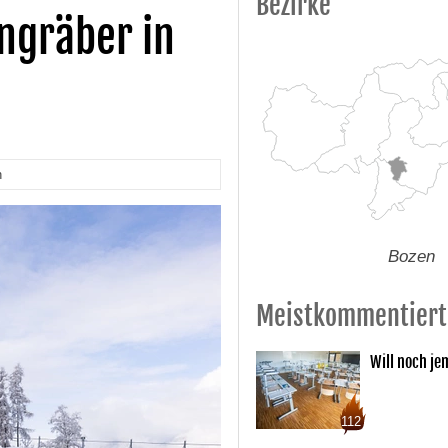
Bezirke
ngräber in
n
Bozen
Meistkommentiert
Will noch je
112