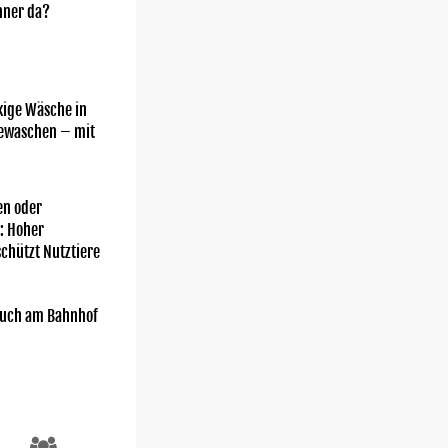
nner da?
kige Wäsche in
gewaschen – mit
n oder
: Hoher
chützt Nutztiere
uch am Bahnhof