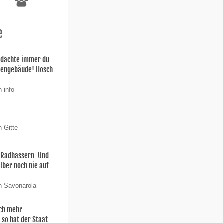
e
h dachte immer du
stengebäude! Hosch
 info
n Gitte
n Radhassern. Und
elber noch nie auf
n Savonarola
och mehr
 so hat der Staat