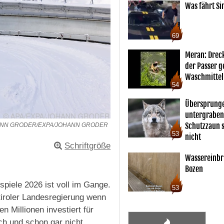
Was fährt Si
69
Meran: Drec
der Passer 
Waschmittel
54
Übersprunge
untergraben
Schutzzaun s
HANN GRODER/EXPA/JOHANN GRODER
53
nicht
Schriftgröße
Wassereinbr
Bozen
piele 2026 ist voll im Gange.
53
üdtiroler Landesregierung wenn
n Millionen investiert für
h und schon gar nicht