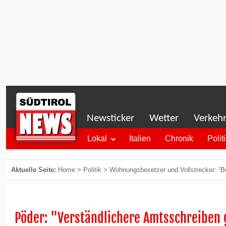
Newsticker
Wetter
Verkeh
Lokal
Italien
Chronik
Polit
Aktuelle Seite:
Home
>
Politik
>
Wohnungsbesetzer und Vollstrecker: “B
Pöder: "Verständlichere Amtsschreiben 