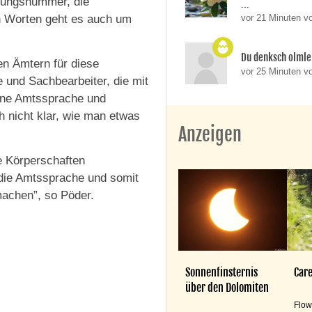
llungsnummer, die
...
n Worten geht es auch um
vor 21 Minuten v
Du denksch olmle
den Ämtern für diese
vor 25 Minuten v
 und Sachbearbeiter, die mit
eine Amtssprache und
h nicht klar, wie man etwas
Anzeigen
e Körperschaften
die Amtssprache und somit
machen”, so Pöder.
Sonnenfinsternis
Care
über den Dolomiten
Flow