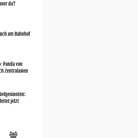
nner da?
uch am Bahnhof
o-Panda von
ch Zentralasien
belgesinnten:
eitet jetzt