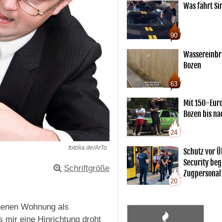
Was fährt Si
90
Wassereinbr
Bozen
63
Mit 150-Eur
Bozen bis na
24
fotolia.de/ArTo
Schutz vor Ü
Security begl
Schriftgröße
Zugpersonal
20
genen Wohnung als
 mir eine Hinrichtung droht