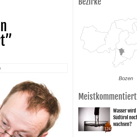
Bezirke
on
rt”
n
Bozen
Meistkommentiert
Wasser wird 
Südtirol noc
wachsen?
124