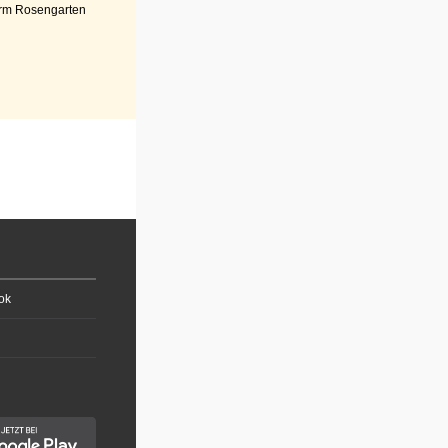
rm Rosengarten
ok