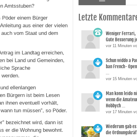
den Amtsstuben?
Letzte Kommentar
s Pöder einem Bürger
Anleitung aus einer der vielen
r auch vom Staat und dem
Weniger Ferrari,
Gute Besserung j
vor 11 Minuten v
Antrag im Landtag erreichen,
ngen bei Land und Gemeinden,
Schun widdo a Pa
ban French- Open
dliche Sprache
...
t werden.
vor 15 Minuten v
und ellenlangen
Man konn leido ni
elen Bürgern ist beim Lesen
wenn die Amateur
n ihnen eventuell vorhält,
Hobbych ...
s wann tun müssen”, so Pöder.
vor 17 Minuten v
” bezeichnet wird, dann ist
Wiederum gab es v
dass er die Wohnung bewohnt.
die Ordnungskräf