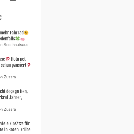
e
 mehr Fahrrad
edenfalls
on Soschautsaus
use
Hota net
 schun pausiert
on Zussra
cht dogegn tien,
kraftfahrer,
on Zussra
iele Einsätze für
te in Bozen. Frühe