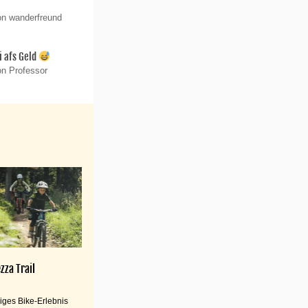
on wanderfreund
i afs Geld
on Professor
zza Trail
iges Bike-Erlebnis