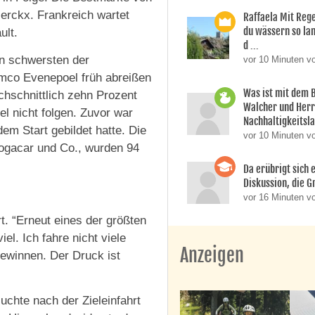
erckx. Frankreich wartet
Raffaela Mit Reg
du wässern so lan
ult.
d ...
en schwersten der
vor 10 Minuten v
emco Evenepoel früh abreißen
Was ist mit dem 
chschnittlich zehn Prozent
Walcher und Her
el nicht folgen. Zuvor war
Nachhaltigkeitsla
em Start gebildet hatte. Die
vor 10 Minuten v
Pogacar und Co., wurden 94
Da erübrigt sich e
Diskussion, die Gr
vor 16 Minuten vo
t. “Erneut eines der größten
l. Ich fahre nicht viele
Anzeigen
gewinnen. Der Druck ist
suchte nach der Zieleinfahrt