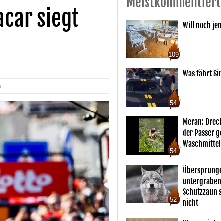
Meistkommentiert
car siegt
Will noch je
109
Was fährt Si
n
54
Meran: Drec
der Passer 
Waschmittel
54
Übersprunge
untergraben
Schutzzaun s
52
nicht