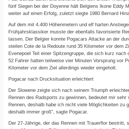
fünf Siegen bei der Doyenne hält Belgiens Ikone Eddy M
weiter auf einen Erfolg, zuletzt siegte 1980 Bernard Hina
Auf dem mit 4.400 Höhenmetern und elf harten Anstieg
Frühjahrsklassiker musste der ebenfalls favorisierte R
lassen. Der Belgier konnte Pogacars Attacke an der dur
steilen Cote de la Redoute rund 35 Kilometer vor dem Zi
Evenepoel Teil einer Spitzengruppe, die sich kurz nach d
52 Fahrer hatten teilweise vier Minuten Vorsprung vor 
Kilometer vor dem Ziel allerdings wieder eingeholt.
Pogacar nach Drucksituation erleichtert
Der Slowene zeigte sich nach seinem Triumph erleichter
Rennen des Radsports zu gewinnen, bedeutet mir sehr vie
Rennen, deshalb habe ich nicht viele Möglichkeiten zu 
deshalb immer groß”, sagte Pogacar.
Der 27-Jährige, der das Rennen mit Trauerflor bestritt, 