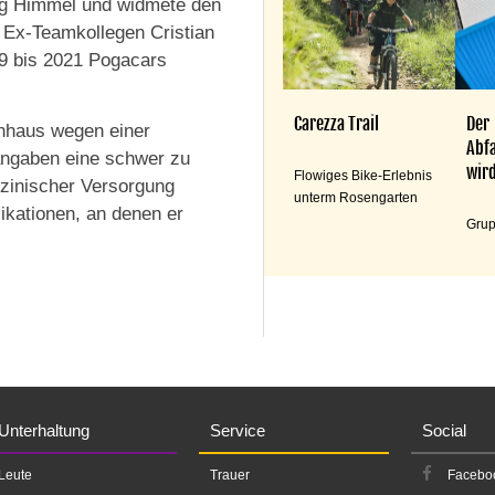
ung Himmel und widmete den
 Ex-Teamkollegen Cristian
9 bis 2021 Pogacars
Carezza Trail
Der
enhaus wegen einer
Abfa
angaben eine schwer zu
wird
Flowiges Bike-Erlebnis
dizinischer Versorgung
unterm Rosengarten
ikationen, an denen er
Grup
Unterhaltung
Service
Social
Leute
Trauer
Facebo