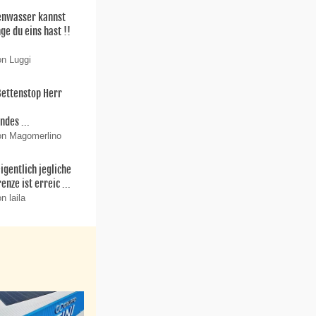
enwasser kannst
ge du eins hast !!
on Luggi
Bettenstop Herr
r
ndes ...
on Magomerlino
igentlich jegliche
enze ist erreic ...
n laila