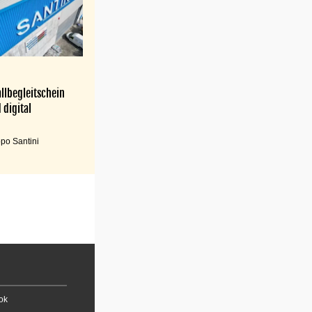
llbegleitschein
 digital
po Santini
ok