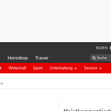
BOZEN
r
Horoskop
Trauer
ik
Wirtschaft
Sport
Unterhaltung
Service
ich