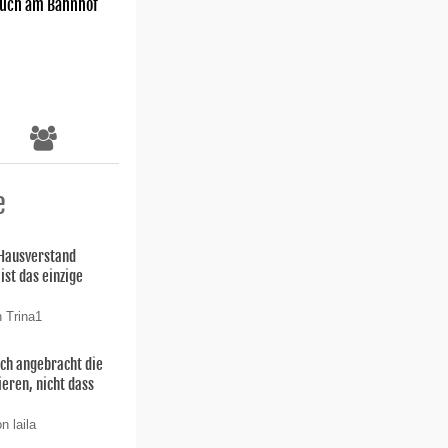
uch am Bahnhof
e
 Hausverstand
ist das einzige
n Trina1
uch angebracht die
ieren, nicht dass
n laila