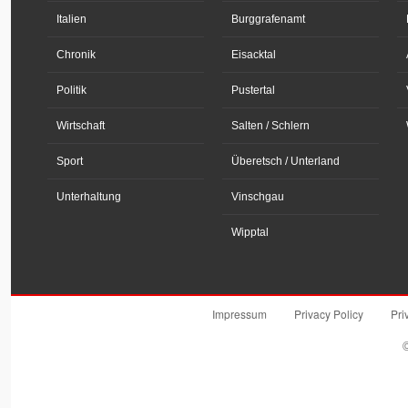
Italien
Burggrafenamt
Chronik
Eisacktal
Politik
Pustertal
Wirtschaft
Salten / Schlern
Sport
Überetsch / Unterland
Unterhaltung
Vinschgau
Wipptal
Impressum
Privacy Policy
Pri