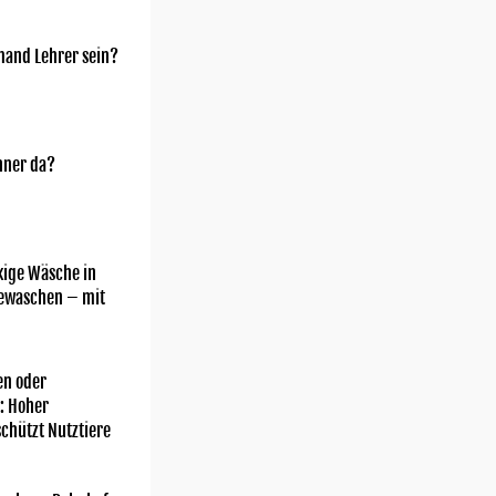
mand Lehrer sein?
nner da?
kige Wäsche in
gewaschen – mit
n oder
: Hoher
chützt Nutztiere