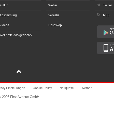
Kultur
Wetter
Twitter
Abstimmung
Verkehr
RSS
Videos
Horoskop
Wer hätte das gedacht?
vacy Einstellungen
Cookie Policy
Netiquette
Werben
© 2026 First Avenue GmbH