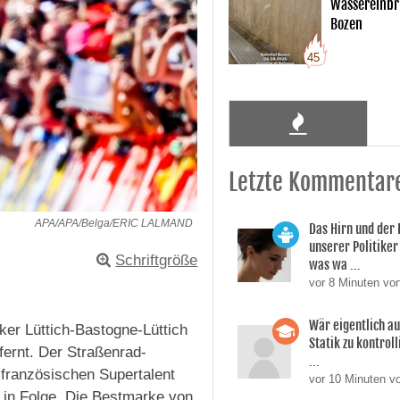
Wassereinbr
Bozen
45
Letzte Kommentar
APA/APA/Belga/ERIC LALMAND
Das Hirn und der
unserer Politiker 
Schriftgröße
was wa ...
vor 8 Minuten vo
Wär eigentlich a
ker Lüttich-Bastogne-Lüttich
Statik zu kontroll
fernt. Der Straßenrad-
...
 französischen Supertalent
vor 10 Minuten vo
h in Folge. Die Bestmarke von