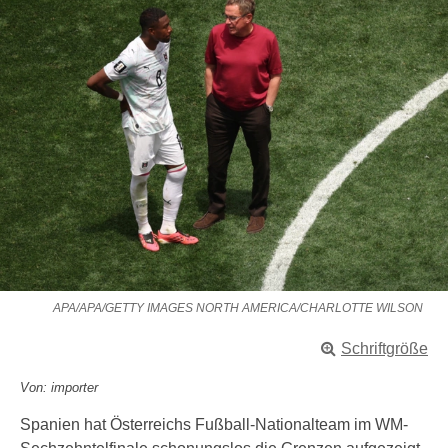
APA/APA/GETTY IMAGES NORTH AMERICA/CHARLOTTE WILSON
Schriftgröße
Von: importer
Spanien hat Österreichs Fußball-Nationalteam im WM-