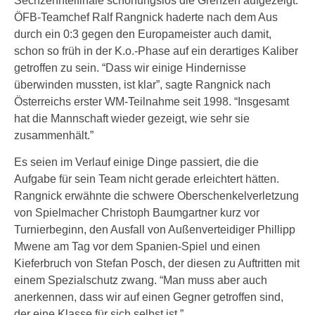
Sechzehntelfinale schonungslos die Grenzen aufgezeigt.
ÖFB-Teamchef Ralf Rangnick haderte nach dem Aus
durch ein 0:3 gegen den Europameister auch damit,
schon so früh in der K.o.-Phase auf ein derartiges Kaliber
getroffen zu sein. “Dass wir einige Hindernisse
überwinden mussten, ist klar”, sagte Rangnick nach
Österreichs erster WM-Teilnahme seit 1998. “Insgesamt
hat die Mannschaft wieder gezeigt, wie sehr sie
zusammenhält.”
Es seien im Verlauf einige Dinge passiert, die die
Aufgabe für sein Team nicht gerade erleichtert hätten.
Rangnick erwähnte die schwere Oberschenkelverletzung
von Spielmacher Christoph Baumgartner kurz vor
Turnierbeginn, den Ausfall von Außenverteidiger Phillipp
Mwene am Tag vor dem Spanien-Spiel und einen
Kieferbruch von Stefan Posch, der diesen zu Auftritten mit
einem Spezialschutz zwang. “Man muss aber auch
anerkennen, dass wir auf einen Gegner getroffen sind,
der eine Klasse für sich selbst ist.”