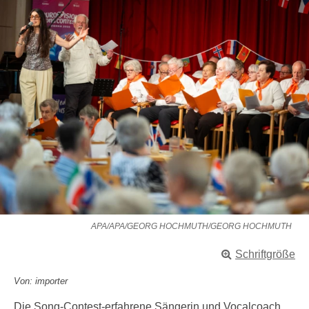
APA/APA/GEORG HOCHMUTH/GEORG HOCHMUTH
Schriftgröße
Von: importer
Die Song-Contest-erfahrene Sängerin und Vocalcoach