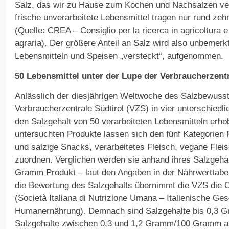
Salz, das wir zu Hause zum Kochen und Nachsalzen ver
frische unverarbeitete Lebensmittel tragen nur rund zeh
(Quelle: CREA – Consiglio per la ricerca in agricoltura e 
agraria). Der größere Anteil an Salz wird also unbemerkt
Lebensmitteln und Speisen „versteckt“, aufgenommen.
50 Lebensmittel unter der Lupe der Verbraucherzent
Anlässlich der diesjährigen Weltwoche des Salzbewusst
Verbraucherzentrale Südtirol (VZS) in vier unterschiedl
den Salzgehalt von 50 verarbeiteten Lebensmitteln erho
untersuchten Produkte lassen sich den fünf Kategorien 
und salzige Snacks, verarbeitetes Fleisch, vegane Fle
zuordnen. Verglichen werden sie anhand ihres Salzgeha
Gramm Produkt – laut den Angaben in der Nährwerttabel
die Bewertung des Salzgehalts übernimmt die VZS die 
(Società Italiana di Nutrizione Umana – Italienische Gese
Humanernährung). Demnach sind Salzgehalte bis 0,3 G
Salzgehalte zwischen 0,3 und 1,2 Gramm/100 Gramm al