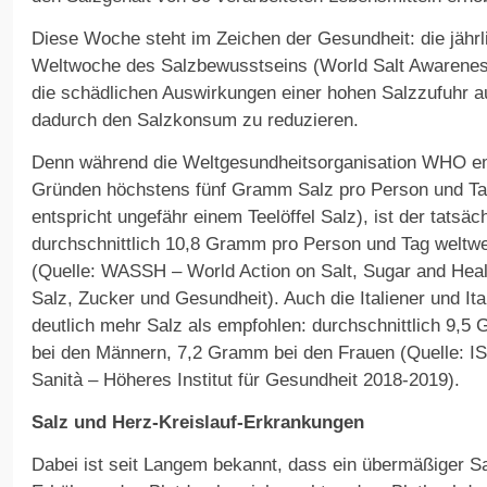
Diese Woche steht im Zeichen der Gesundheit: die jähr
Weltwoche des Salzbewusstseins (World Salt Awarenes
die schädlichen Auswirkungen einer hohen Salzzufuhr
dadurch den Salzkonsum zu reduzieren.
Denn während die Weltgesundheitsorganisation WHO emp
Gründen höchstens fünf Gramm Salz pro Person und T
entspricht ungefähr einem Teelöffel Salz), ist der tatsä
durchschnittlich 10,8 Gramm pro Person und Tag weltwe
(Quelle: WASSH – World Action on Salt, Sugar and Healt
Salz, Zucker und Gesundheit). Auch die Italiener und It
deutlich mehr Salz als empfohlen: durchschnittlich 9,5 
bei den Männern, 7,2 Gramm bei den Frauen (Quelle: ISS
Sanità – Höheres Institut für Gesundheit 2018-2019).
Salz und Herz-Kreislauf-Erkrankungen
Dabei ist seit Langem bekannt, dass ein übermäßiger S