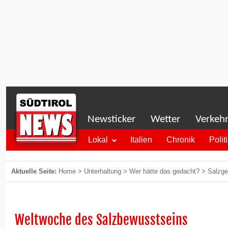
Newsticker
Wetter
Verkeh
Lokal
Italien
Chronik
Polit
Aktuelle Seite:
Home
>
Unterhaltung
>
Wer hätte das gedacht?
>
Salzge
Weltwoche des Salzbewusstseins