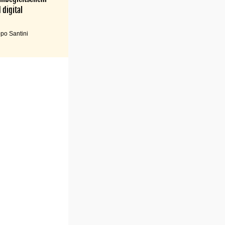
 digital
po Santini