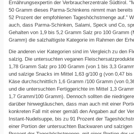
Ernährungsexpertin der Verbraucherzentrale Südtirol. “M
50 Gramm dieses Parma-Schinkens nimmt man bereits 
52 Prozent der empfohlenen Tageshöchstmenge auf.” Wen
auch, dass Parma-Schinken, Salami, Speck und Co, spri
Gehalten von 1,9 bis 5,2 Gramm Salz pro 100 Gramm (
Gramm) die salzhaltigste Kategorie im Rahmen der Erh
Die anderen vier Kategorien sind im Vergleich zu den F
salzig. Die untersuchten veganen Fleischersatzprodukte 
1,78 Gramm Salz pro 100 Gramm (von 1 bis 3,3 Gram
und salzige Snacks im Mittel 1,63 g/100 g (von 0,47 b
Käse durchschnittlich 1,6 Gramm /100 Gramm (von 0,
und die untersuchten Fertiggerichte im Mittel 1,3 Gra
1,7 Gramm/100 Gramm). Dennoch sollten die niedrigeren
darüber hinwegtäuschen, dass man auch mit einer Portio
konkreten Fall mit einer gemäß den Angaben auf der Ve
Instant-Nudelsuppe, bis zu 91 Prozent der Tageshöchst
einer Portion der untersuchten Backwaren und salzigen
Prozent der Tageshöchstmenge, mit einer Portion der v