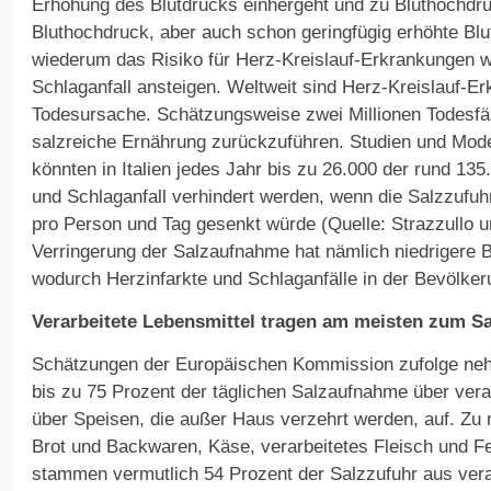
Erhöhung des Blutdrucks einhergeht und zu Bluthochdru
Bluthochdruck, aber auch schon geringfügig erhöhte Blu
wiederum das Risiko für Herz-Kreislauf-Erkrankungen w
Schlaganfall ansteigen. Weltweit sind Herz-Kreislauf-Er
Todesursache. Schätzungsweise zwei Millionen Todesfäll
salzreiche Ernährung zurückzuführen. Studien und Mod
könnten in Italien jedes Jahr bis zu 26.000 der rund 135
und Schlaganfall verhindert werden, wenn die Salzzufu
pro Person und Tag gesenkt würde (Quelle: Strazzullo u
Verringerung der Salzaufnahme hat nämlich niedrigere B
wodurch Herzinfarkte und Schlaganfälle in der Bevölkeru
Verarbeitete Lebensmittel tragen am meisten zum S
Schätzungen der Europäischen Kommission zufolge ne
bis zu 75 Prozent der täglichen Salzaufnahme über vera
über Speisen, die außer Haus verzehrt werden, auf. Zu n
Brot und Backwaren, Käse, verarbeitetes Fleisch und Fert
stammen vermutlich 54 Prozent der Salzzufuhr aus vera