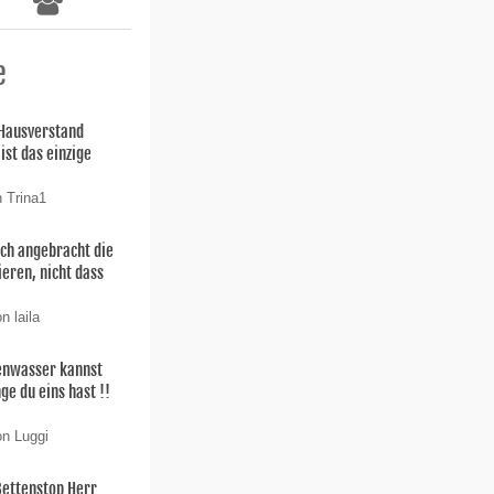
e
 Hausverstand
ist das einzige
n Trina1
uch angebracht die
ieren, nicht dass
n laila
enwasser kannst
ge du eins hast !!
on Luggi
Bettenstop Herr