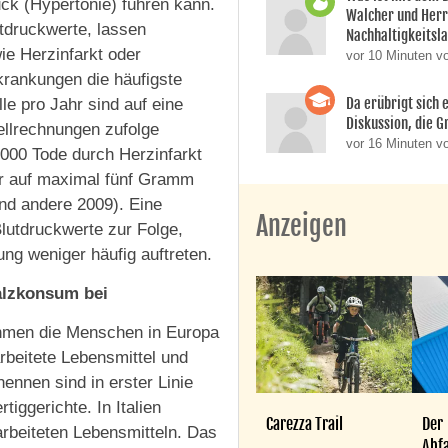
ck (Hypertonie) führen kann.
Walcher und Her
tdruckwerte, lassen
Nachhaltigkeitsla
ie Herzinfarkt oder
vor 10 Minuten v
krankungen die häufigste
Da erübrigt sich e
e pro Jahr sind auf eine
Diskussion, die Gr
ellrechnungen zufolge
vor 16 Minuten vo
.000 Tode durch Herzinfarkt
hr auf maximal fünf Gramm
nd andere 2009). Eine
Anzeigen
lutdruckwerte zur Folge,
ng weniger häufig auftreten.
alzkonsum bei
hmen die Menschen in Europa
rbeitete Lebensmittel und
ennen sind in erster Linie
iggerichte. In Italien
Carezza Trail
Der
rbeiteten Lebensmitteln. Das
Abfa