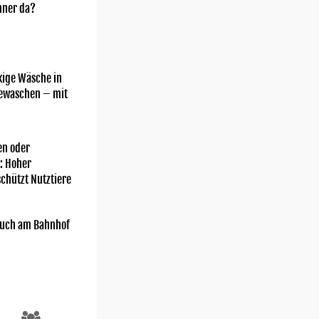
nner da?
kige Wäsche in
gewaschen – mit
n oder
: Hoher
chützt Nutztiere
uch am Bahnhof