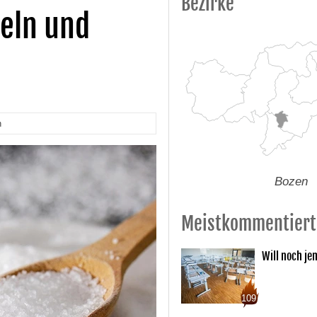
Bezirke
teln und
n
Bozen
Meistkommentiert
Will noch je
109