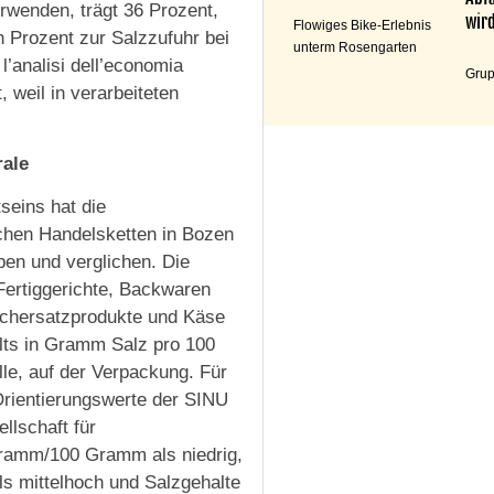
wenden, trägt 36 Prozent,
wird
Flowiges Bike-Erlebnis
n Prozent zur Salzzufuhr bei
unterm Rosengarten
l’analisi dell’economia
Grup
, weil in verarbeiteten
rale
seins hat die
ichen Handelsketten in Bozen
ben und verglichen. Die
Fertiggerichte, Backwaren
ischersatzprodukte und Käse
lts in Gramm Salz pro 100
le, auf der Verpackung. Für
Orientierungswerte der SINU
llschaft für
ramm/100 Gramm als niedrig,
s mittelhoch und Salzgehalte