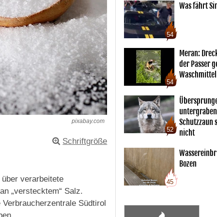
Was fährt Si
54
Meran: Drec
der Passer 
Waschmittel
54
Übersprunge
untergraben
Schutzzaun s
pixabay.com
52
nicht
Schriftgröße
Wassereinbr
Bozen
 über verarbeitete
45
 an „verstecktem“ Salz.
 Verbraucherzentrale Südtirol
ben.