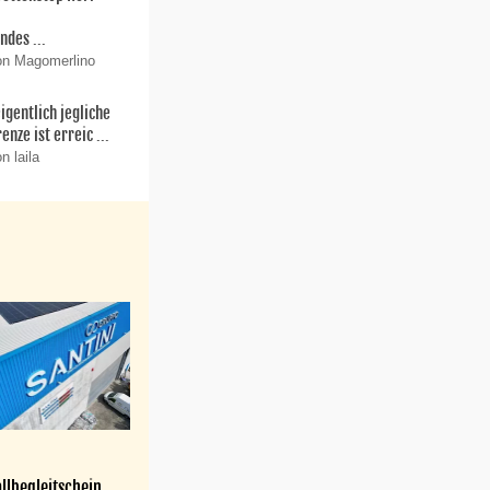
r
ndes ...
on Magomerlino
igentlich jegliche
enze ist erreic ...
n laila
llbegleitschein