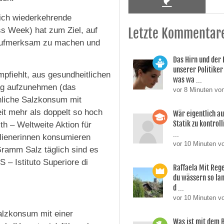
lich wiederkehrende
s Week) hat zum Ziel, auf
Letzte Kommentar
 aufmerksam zu machen und
Das Hirn und der
unserer Politiker 
fiehlt, aus gesundheitlichen
was wa ...
ag aufzunehmen (das
vor 8 Minuten vo
chliche Salzkonsum mit
it mehr als doppelt so hoch
Wär eigentlich a
Statik zu kontroll
h – Weltweite Aktion für
...
alienerinnen konsumieren
vor 10 Minuten vo
Gramm Salz täglich sind es
 – Istituto Superiore di
Raffaela Mit Reg
du wässern so lan
d ...
vor 10 Minuten v
alzkonsum mit einer
Was ist mit dem 