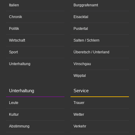
Italien
Burggrafenamt
Chronik
Eisacktal
Politik
Pustertal
Wirtschaft
Salten / Schlern
Sport
Überetsch / Unterland
Unterhaltung
Vinschgau
Wipptal
Unterhaltung
Service
Leute
Trauer
Kultur
Wetter
Abstimmung
Verkehr