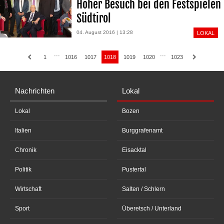
Hoher Besuch bei den Festspielen
Südtirol
04. August 2016 | 13:28
LOKAL
···
···
1
1016
1017
1018
1019
1020
1023
Nachrichten
Lokal
Lokal
Bozen
Italien
Burggrafenamt
Chronik
Eisacktal
Politik
Pustertal
Wirtschaft
Salten / Schlern
Sport
Überetsch / Unterland