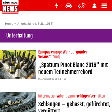
Home
>
Unterhaltung
(: Seite 1018)
Unterhaltung
Europas einzige Weißburgunder-
Veranstaltung
„Spatium Pinot Blanc 2016“ mit
neuem Teilnehmerrekord
08. August 2016 | 17:18
Informationsabend zum richtigen Verhalten
Schlangen – gehasst, gefürchtet,
vergöttert