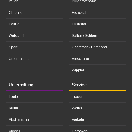
Italien
Burggrafenamt
Chronik
Eisacktal
Politik
Pustertal
Wirtschaft
Salten / Schlern
Sport
Überetsch / Unterland
Unterhaltung
Vinschgau
Wipptal
Unterhaltung
Service
Leute
Trauer
Kultur
Wetter
Abstimmung
Verkehr
Videos
Horoskop