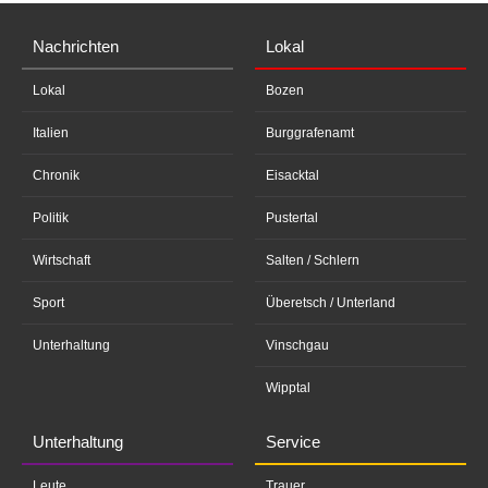
Nachrichten
Lokal
Lokal
Bozen
Italien
Burggrafenamt
Chronik
Eisacktal
Politik
Pustertal
Wirtschaft
Salten / Schlern
Sport
Überetsch / Unterland
Unterhaltung
Vinschgau
Wipptal
Unterhaltung
Service
Leute
Trauer