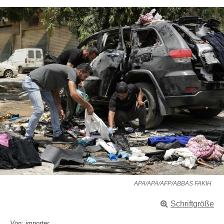
APA/APA/AFP/ABBAS FAKIH
Schriftgröße
Von: importer