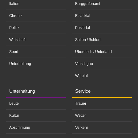
Italien
Burggrafenamt
Chronik
Eisacktal
Politik
Pustertal
Wirtschaft
Salten / Schlern
Sport
Überetsch / Unterland
Unterhaltung
Vinschgau
Wipptal
Unterhaltung
Service
Leute
Trauer
Kultur
Wetter
Abstimmung
Verkehr