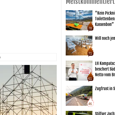
Meistkommentiert
“Kein Pickn
Toilettenben
Kassenbon”
78
Will noch je
71
n
LH Kompatsc
beschert Sü
Netto vom Br
61
Zugfrust in S
46
Stilfser Joch