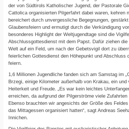
der von Südtirols Katholischer Jugend, der Pastorale Gi
Cattolica organisierten Pilgerfahrt dabei waren, kehren 
bereichert durch unvergessliche Begegnungen, gestärk
Glaubensfeiern und ermutigt durch die Verkündigung vo
besonderes Highlight der Weltjugendtage sind die Vigilfe
Abschlussgottesdienst mit dem Papst. Dafür ziehen die j
Welt auf ein Feld, um nach der Gebetsvigil dort zu übe
feierlichen Gottesdienst den Höhepunkt und Abschluss 
feiern.
1,6 Millionen Jugendliche fanden sich am Samstag im „
Brzegi, einige Kilometer außerhalb von Krakau, ein und 
Heiterkeit und Freude. „Es war kein leichtes Unterfange
erreichen, da aufgrund der Pilgerströme viele Zufahrten
Ebenso brauchten wir angesichts der Größe des Feldes 
das Mittagessen organisiert hatten“, sagt Andreas See
Innichen.
Die Vigilfeier des Papstes mit eucharistischer Anbetung