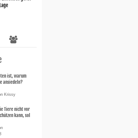
 Lage
e
oten ist, warum
ie ansiedeln?
on Krissy
ie Tiere nicht vor
chützen kann, sol
on
8