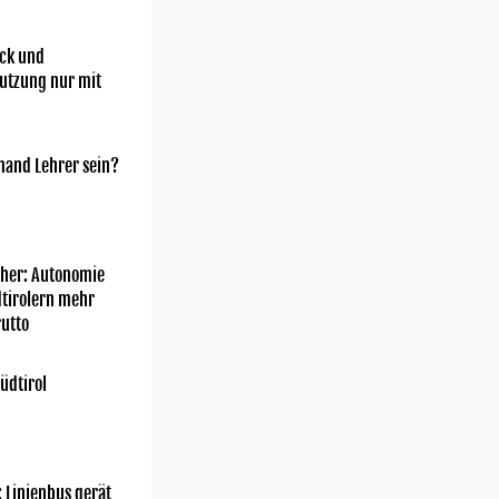
ick und
utzung nur mit
mand Lehrer sein?
her: Autonomie
dtirolern mehr
utto
üdtirol
: Linienbus gerät