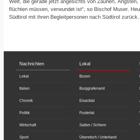
Welt, die gerade jetzt angesichts von Zäunen, Ängsten
flüchten müssen, verwundet ist“, so Bischof Muser. Heu
Südtirol mit ihren Begleitpersonen nach Südtirol zurück.
Nachrichten
Lokal
Lokal
Bozen
Italien
Burggrafenamt
Chronik
Eisacktal
Politik
Pustertal
Wirtschaft
Salten / Schlern
Sport
Überetsch / Unterland