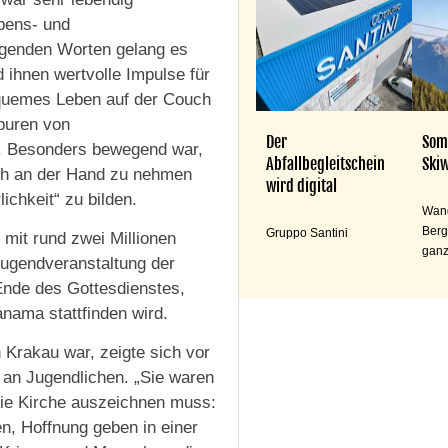
ebens- und
igenden Worten gelang es
ihnen wertvolle Impulse für
bequemes Leben auf der Couch
Spuren von
Der
Som
n. Besonders bewegend war,
Abfallbegleitschein
Skiw
ich an der Hand zu nehmen
wird digital
ichkeit“ zu bilden.
Wand
Berg
Gruppo Santini
 mit rund zwei Millionen
ganz
ugendveranstaltung der
Ende des Gottesdienstes,
nama stattfinden wird.
n Krakau war, zeigte sich vor
 an Jugendlichen. „Sie waren
 die Kirche auszeichnen muss:
, Hoffnung geben in einer