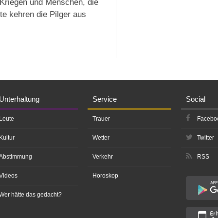
, Kriegen und Menschen, die
te kehren die Pilger aus
Unterhaltung
Service
Social
Leute
Trauer
Facebo
Kultur
Wetter
Twitter
Abstimmung
Verkehr
RSS
Videos
Horoskop
Wer hätte das gedacht?