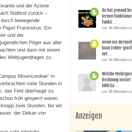
ovanile und der Azione
Da hat jemand ke
nach Südtirol zurück –
lernen funktionier
t durch bewegende
funkti ...
n Papst Franziskus. Ein
vor 34 Minuten v
ier und der
wenn ses dernoch
ugendlichen Pilger aus aller
koan Fehler gsech
rnachten und dann mit einem
net ...
des Weltjugendtages zu
vor 34 Minuten v
Welche Mehrspes
Campus Misericordiae“ in
Rechnung weiter 
verbrachten viele Stunden in
kWh Ga ...
n, das Feld überhaupt zu
vor 36 Minuten vo
 schon früh gesperrt waren.
knapp zwei Stunden, bis wir
hauser, der Dekan von
Anzeigen
 war sehr lebendig