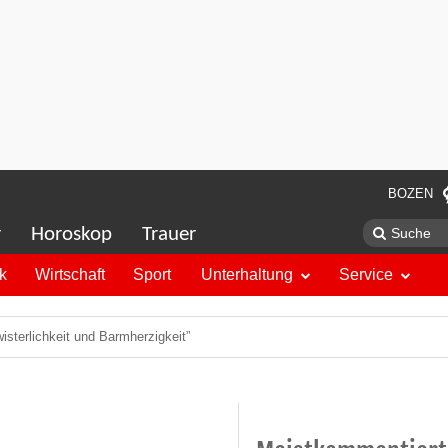
BOZEN
r
Horoskop
Trauer
ik
Wirtschaft
Sport
Unterhaltung
Service
sterlichkeit und Barmherzigkeit”