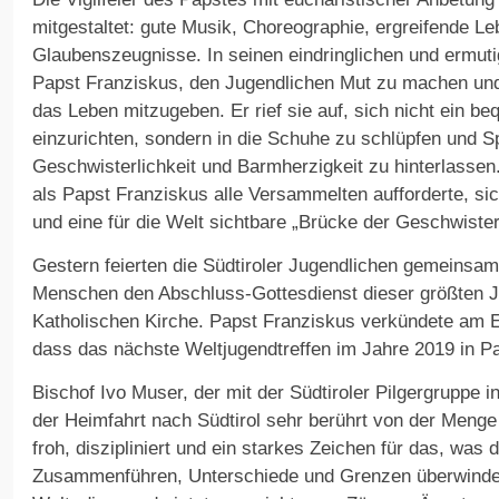
mitgestaltet: gute Musik, Choreographie, ergreifende L
Glaubenszeugnisse. In seinen eindringlichen und ermut
Papst Franziskus, den Jugendlichen Mut zu machen und 
das Leben mitzugeben. Er rief sie auf, sich nicht ein 
einzurichten, sondern in die Schuhe zu schlüpfen und 
Geschwisterlichkeit und Barmherzigkeit zu hinterlasse
als Papst Franziskus alle Versammelten aufforderte, s
und eine für die Welt sichtbare „Brücke der Geschwisterl
Gestern feierten die Südtiroler Jugendlichen gemeinsam
Menschen den Abschluss-Gottesdienst dieser größten J
Katholischen Kirche. Papst Franziskus verkündete am 
dass das nächste Weltjugendtreffen im Jahre 2019 in Pa
Bischof Ivo Muser, der mit der Südtiroler Pilgergruppe i
der Heimfahrt nach Südtirol sehr berührt von der Menge
froh, diszipliniert und ein starkes Zeichen für das, was
Zusammenführen, Unterschiede und Grenzen überwinden