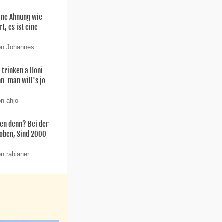
ine Ahnung wie
t; es ist eine
on Johannes
 trinken a Honi
n. man will's jo
on ahjo
en denn? Bei der
oben; Sind 2000
n rabianer