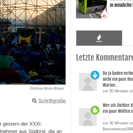
in missliche
45
Letzte Kommentar
Da ja baden verb
nicht ein paar Ha
Warnsc ...
Diözese Boze-Brixen
vor 30 Minuten v
Schriftgröße
Wer als Züchter d
ein paar Wölfen s
...
vor 30 Minuten v
t gestern der XXXI.
Besserwisser198
nehmer aus Südtirol, die an