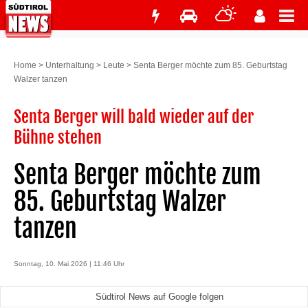
Home
>
Unterhaltung
>
Leute
>
Senta Berger möchte zum 85. Geburtstag
Walzer tanzen
Senta Berger will bald wieder auf der
Bühne stehen
Senta Berger möchte zum
85. Geburtstag Walzer
tanzen
Sonntag, 10. Mai 2026 | 11:46 Uhr
Südtirol News auf Google folgen