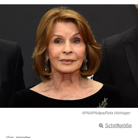
APA/APA/dpa/Felix Hörhager
Schriftgröße
Von: importer