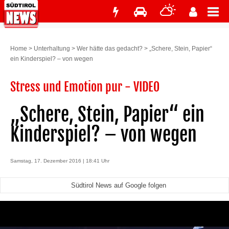
Home
>
Unterhaltung
>
Wer hätte das gedacht?
>
„Schere, Stein, Papier“
ein Kinderspiel? – von wegen
Stress und Emotion pur - VIDEO
„Schere, Stein, Papier“ ein
Kinderspiel? – von wegen
Samstag, 17. Dezember 2016 | 18:41 Uhr
Südtirol News auf Google folgen