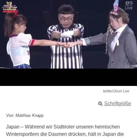
twitter/Joon Lee
Schriftgröße
Von: Matthias Knapp
Japan – Während wir Südtiroler unseren heimischen
Wintersportlern die Daumen drücken, hält in Japan die