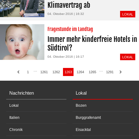
Klimavertrag ab
04. Oktober 2016 | 16:32
LOKAL
Fragestunde im Landtag
Immer mehr kinderfreie Hotels in
Südtirol?
04. Oktober 2016 | 16:17
LOKAL
···
···
1
1261
1262
1263
1264
1265
1291
Nachrichten
Lokal
Lokal
Bozen
Italien
Burggrafenamt
Chronik
Eisacktal