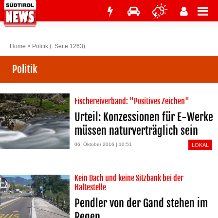
Home
>
Politik
(: Seite 1263)
Politik
Fischereiverband: "Positives Zeichen"
Urteil: Konzessionen für E-Werke
müssen naturverträglich sein
06. Oktober 2016 | 10:51
LOKAL
Kein Dach und keine Sitzbank bei der
Haltestelle
Pendler von der Gand stehen im
Regen