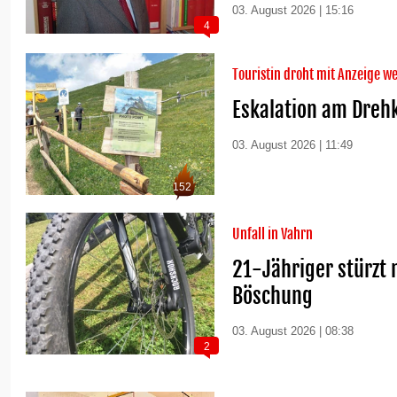
03. August 2026 | 15:16
4
Touristin droht mit Anzeige 
Eskalation am Dreh
03. August 2026 | 11:49
152
Unfall in Vahrn
21-Jähriger stürzt 
Böschung
03. August 2026 | 08:38
2