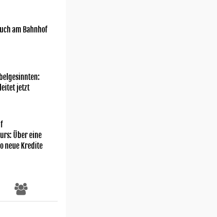
uch am Bahnhof
belgesinnten:
eitet jetzt
f
rs: Über eine
ro neue Kredite