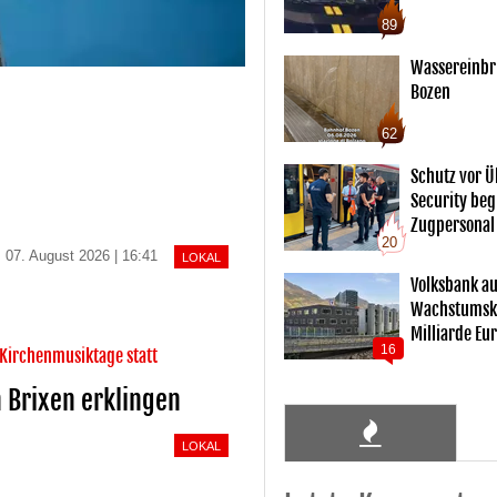
89
Wassereinbr
Bozen
62
Schutz vor Ü
Security begl
Zugpersonal
20
07. August 2026 | 16:41
LOKAL
Volksbank au
Wachstumsku
Milliarde Eu
16
 Kirchenmusiktage statt
 Brixen erklingen
LOKAL