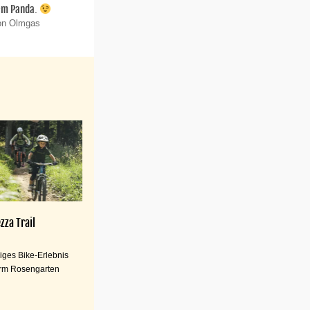
em Panda.
von Olmgas
zza Trail
iges Bike-Erlebnis
rm Rosengarten