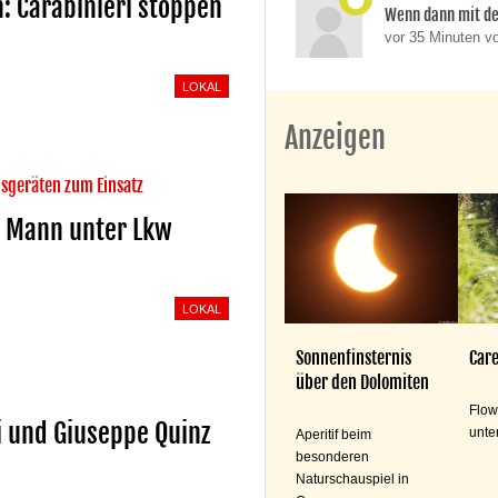
: Carabinieri stoppen
Wenn dann mit d
vor 35 Minuten 
LOKAL
Anzeigen
sgeräten zum Einsatz
: Mann unter Lkw
LOKAL
Sonnenfinsternis
Care
über den Dolomiten
Flow
i und Giuseppe Quinz
unte
Aperitif beim
besonderen
Naturschauspiel in