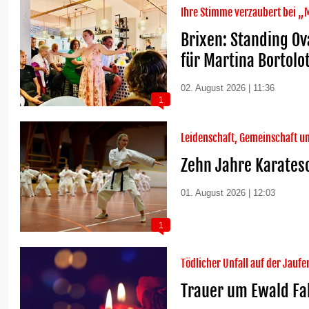
Ihre Stimme verzaubert bei „
Brixen: Standing O
für Martina Bortolo
02. August 2026 | 11:36
1
Leidenschaft, Gemeinschaft u
Zehn Jahre Karates
01. August 2026 | 12:03
1
Tödlicher Unfall auf der Jauf
Trauer um Ewald Fal