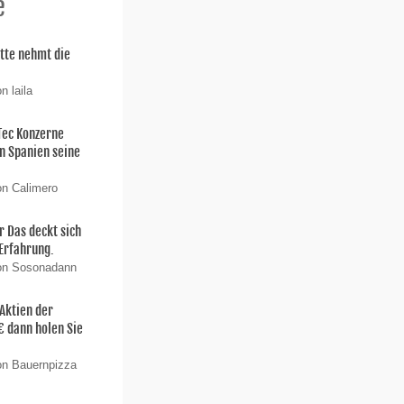
e
itte nehmt die
n laila
 Tec Konzerne
n Spanien seine
on Calimero
 Das deckt sich
 Erfahrung.
von Sosonadann
 Aktien der
€ dann holen Sie
on Bauernpizza