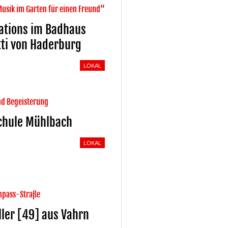
Musik im Garten für einen Freund“
vations im Badhaus
tti von Haderburg
LOKAL
nd Begeisterung
chule Mühlbach
LOKAL
enpass-Straße
ler [49] aus Vahrn