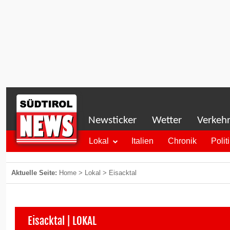
Newsticker
Wetter
Verkeh
Lokal
Italien
Chronik
Polit
Aktuelle Seite:
Home
>
Lokal
>
Eisacktal
Eisacktal | LOKAL