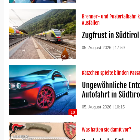
Brenner- und Pustertalbahn 
Ausfällen
Zugfrust in Südtirol
05. August 2026 | 17:59
50
Kätzchen spielte blinden Pass
Ungewöhnliche Ent
Autofahrt in Südtiro
05. August 2026 | 10:15
10
Was hatten sie damit vor?