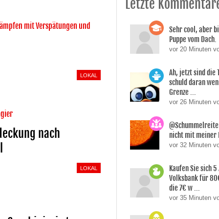
Letzte Kommentar
kämpfen mit Verspätungen und
Sehr cool, aber b
Puppe vom Dach.
vor 20 Minuten vo
Ah, jetzt sind die
LOKAL
schuld daran wen
Grenze ...
vor 26 Minuten v
agier
@Schummelreiter
deckung nach
nicht mit meiner
l
vor 32 Minuten 
Kaufen Sie sich 5
LOKAL
Volksbank für 80
die 7€ w ...
vor 35 Minuten v