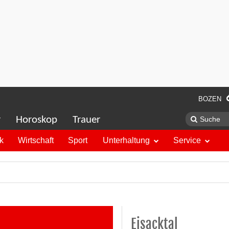
BOZEN
r
Horoskop
Trauer
ik
Wirtschaft
Sport
Unterhaltung
Service
Eisacktal