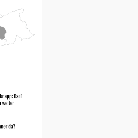
knapp: Darf
h weiter
nner da?