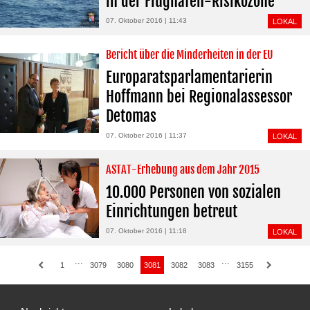
in der Flughafen-Risikozone“
07. Oktober 2016 | 11:43
LOKAL
Bericht über die Minderheiten in der EU
Europaratsparlamentarierin
Hoffmann bei Regionalassessor
Detomas
07. Oktober 2016 | 11:37
LOKAL
ASTAT-Erhebung aus dem Jahr 2015
10.000 Personen von sozialen
Einrichtungen betreut
07. Oktober 2016 | 11:18
LOKAL
···
···
1
3079
3080
3081
3082
3083
3155