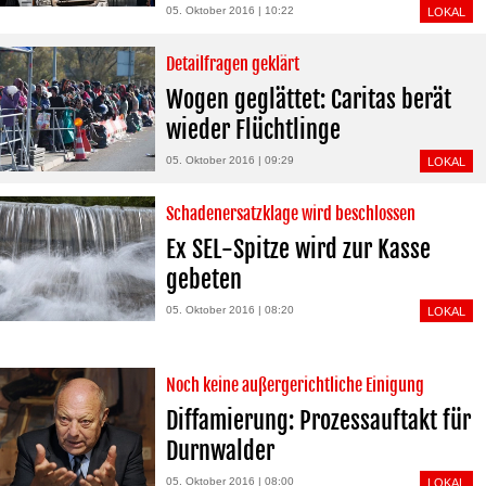
05. Oktober 2016 | 10:22
LOKAL
Detailfragen geklärt
Wogen geglättet: Caritas berät
wieder Flüchtlinge
05. Oktober 2016 | 09:29
LOKAL
Schadenersatzklage wird beschlossen
Ex SEL-Spitze wird zur Kasse
gebeten
05. Oktober 2016 | 08:20
LOKAL
Noch keine außergerichtliche Einigung
Diffamierung: Prozessauftakt für
Durnwalder
05. Oktober 2016 | 08:00
LOKAL