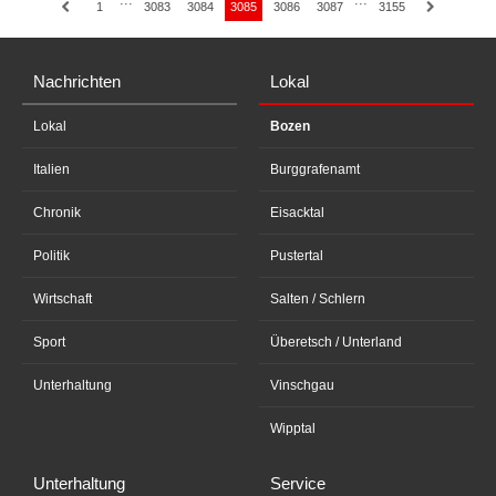
···
···
1
3083
3084
3085
3086
3087
3155
Nachrichten
Lokal
Lokal
Bozen
Italien
Burggrafenamt
Chronik
Eisacktal
Politik
Pustertal
Wirtschaft
Salten / Schlern
Sport
Überetsch / Unterland
Unterhaltung
Vinschgau
Wipptal
Unterhaltung
Service