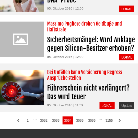
05. Oktober 2016 | 12:00
LOKAL
Massimo Pugliese drohen Geldbuße und
Haftstrafe
Sicherheitsmängel: Wird Anklage
gegen Silicon-Besitzer erhoben?
05. Oktober 2016 | 12:00
LOKAL
Bei Unfällen kann Versicherung Regress-
Ansprüche stellen
Führerschein nicht verlängert?
Das wird teuer
05. Oktober 2016 | 11:59
LOKAL
Update
···
···
1
3082
3083
3084
3085
3086
3155