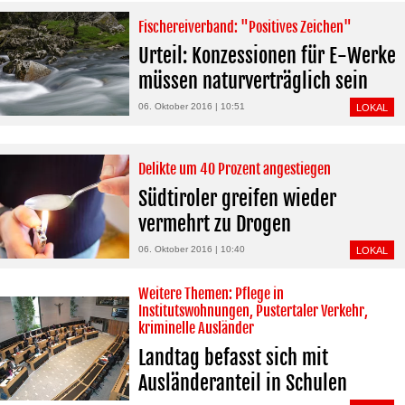
Fischereiverband: "Positives Zeichen"
Urteil: Konzessionen für E-Werke
müssen naturverträglich sein
06. Oktober 2016 | 10:51
LOKAL
Delikte um 40 Prozent angestiegen
Südtiroler greifen wieder
vermehrt zu Drogen
06. Oktober 2016 | 10:40
LOKAL
Weitere Themen: Pflege in
Institutswohnungen, Pustertaler Verkehr,
kriminelle Ausländer
Landtag befasst sich mit
Ausländeranteil in Schulen