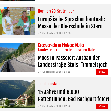
Noch bis 29. September
Europäische Sprachen hautnah:
Messe der Oberschule in Stern
27. September 2016 | 17:28
Kreisverkehr in Pfalzen: Ok der
Landesregierung zu technischen Daten
Moos in Passeier: Ausbau der
Landesstraße Stuls-Timmelsjoch
27. September 2016 | 14:11
LOKAL
Jubiläumstagung
15 Jahre und 6.000
PatientInnen: Bad Bachgart feiert
27. September 2016 | 12:52
LOKAL