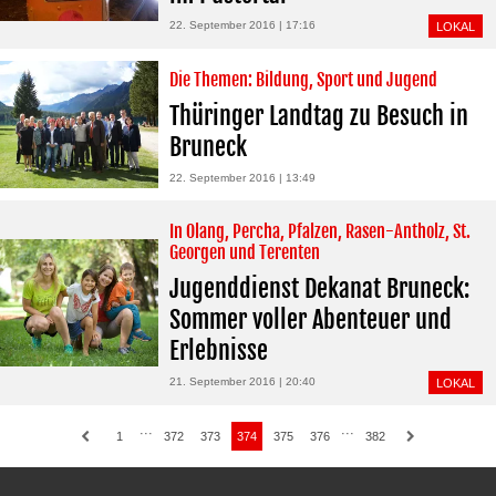
22. September 2016 | 17:16
LOKAL
Die Themen: Bildung, Sport und Jugend
Thüringer Landtag zu Besuch in
Bruneck
22. September 2016 | 13:49
In Olang, Percha, Pfalzen, Rasen-Antholz, St.
Georgen und Terenten
Jugenddienst Dekanat Bruneck:
Sommer voller Abenteuer und
Erlebnisse
21. September 2016 | 20:40
LOKAL
···
···
1
372
373
374
375
376
382