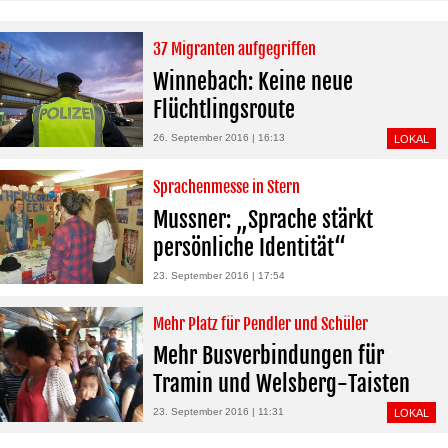
37 Migranten aufgegriffen
Winnebach: Keine neue
Flüchtlingsroute
26. September 2016 | 16:13
LOKAL
Sprachenmesse in Stern
Mussner: „Sprache stärkt
persönliche Identität“
23. September 2016 | 17:54
Mehr Platz für Pendler und Schüler
Mehr Busverbindungen für
Tramin und Welsberg-Taisten
23. September 2016 | 11:31
LOKAL