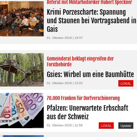
Referat mit Militärhistoriker Hubert Speckner
Krimi Porzescharte: Spannung
und Staunen bei Vortragsabend in
Gais
01. Oktober 2016 | 18:57
Gemeinderat beklagt eingreifen der
Forstbehörde
Gsies: Wirbel um eine Baumhütte
01. Oktober 2016 | 12:01
LOKAL
70.000 Franken für Dorfverschönerung
Pfalzen: Unerwartete Erbschaft
aus der Schweiz
01. Oktober 2016 | 11:58
LOKAL
Update